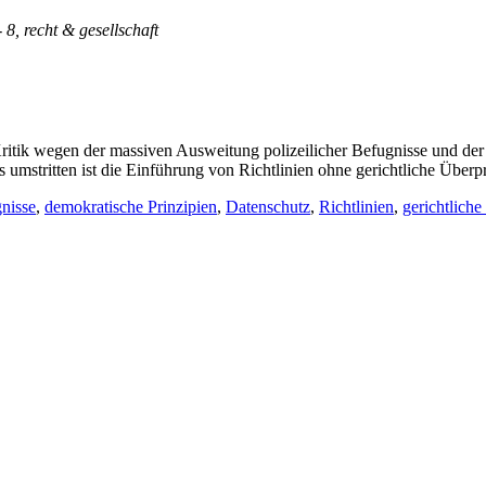
- 8, recht & gesellschaft
e Kritik wegen der massiven Ausweitung polizeilicher Befugnisse und d
umstritten ist die Einführung von Richtlinien ohne gerichtliche Überp
gnisse
,
demokratische Prinzipien
,
Datenschutz
,
Richtlinien
,
gerichtlich