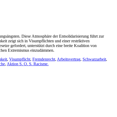
gsängsten. Diese Atmosphäre der Entsolidarisierung führt zur
eit zeigt sich in Visumpflichten und einer restriktiven
ze gefordert, unterstützt durch eine breite Koalition von
tischen Extremismus einzudämmen.
hkeit
,
Visumpflicht
,
Fremdenrecht
,
Arbeitsvertrag
,
Schwarzarbeit
,
che
,
Aktion S. O. S. Racisme.