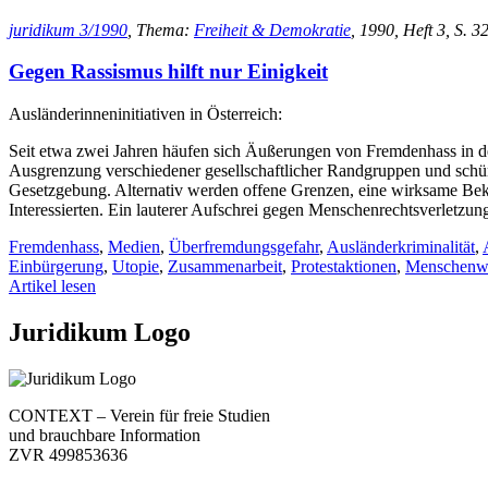
juridikum 3/1990
, Thema:
Freiheit & Demokratie
, 1990, Heft 3, S. 32
Gegen Rassismus hilft nur Einigkeit
Ausländerinneninitiativen in Österreich:
Seit etwa zwei Jahren häufen sich Äußerungen von Fremdenhass in de
Ausgrenzung verschiedener gesellschaftlicher Randgruppen und schürt t
Gesetzgebung. Alternativ werden offene Grenzen, eine wirksame Bekä
Interessierten. Ein lauterer Aufschrei gegen Menschenrechtsverlet
Fremdenhass
,
Medien
,
Überfremdungsgefahr
,
Ausländerkriminalität
,
Einbürgerung
,
Utopie
,
Zusammenarbeit
,
Protestaktionen
,
Menschenw
Artikel lesen
Juridikum Logo
CONTEXT – Verein für freie Studien
und brauchbare Information
ZVR 499853636