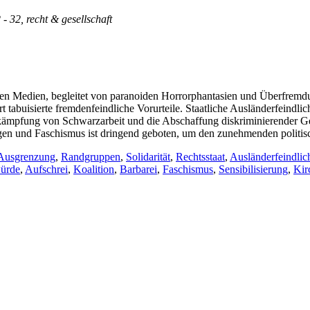
 - 32, recht & gesellschaft
n Medien, begleitet von paranoiden Horrorphantasien und Überfremdun
abuisierte fremdenfeindliche Vorurteile. Staatliche Ausländerfeindlichk
mpfung von Schwarzarbeit und die Abschaffung diskriminierender Geset
zungen und Faschismus ist dringend geboten, um den zunehmenden poli
Ausgrenzung
,
Randgruppen
,
Solidarität
,
Rechtsstaat
,
Ausländerfeindlic
ürde
,
Aufschrei
,
Koalition
,
Barbarei
,
Faschismus
,
Sensibilisierung
,
Kir