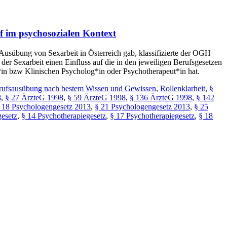
uf im psychosozialen Kontext
e Ausübung von Sexarbeit in Österreich gab, klassifizierte der OGH
 der Sexarbeit einen Einfluss auf die in den jeweiligen Berufsgesetzen
g*in bzw Klinischen Psycholog*in oder Psychotherapeut*in hat.
rufsausübung nach bestem Wissen und Gewissen
,
Rollenklarheit
,
§
8
,
§ 27 ÄrzteG 1998
,
§ 59 ÄrzteG 1998
,
§ 136 ÄrzteG 1998
,
§ 142
 18 Psychologengesetz 2013
,
§ 21 Psychologengesetz 2013
,
§ 25
gesetz
,
§ 14 Psychotherapiegesetz
,
§ 17 Psychotherapiegesetz
,
§ 18