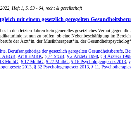
 2022, Heft 1, S. 53 - 64, recht & gesellschaft
tgleich mit einem gesetzlich geregelten Gesundheitsber
l es in den letzten Jahren kein generelles gesetzliches Verbot gegen di
Judikaturlinie ist nun zu prüfen, ob eine Nebenbeschäftigung im Bereich
tsberufe der Ärzt*in, der Musiktherapeut*in, der Gesundheitspsycholo
hte
,
Berufsangehörige der gesetzlich geregelten Gesundheitsberufe
,
Be
71 ABGB
,
Art 8 EMRK
,
§ 74 StGB
,
§ 2 ÄrzteG 1998
,
§ 4 ÄrzteG 199
 13 MuthG
,
§ 17 MuthG
,
§ 27 MuthG
,
§ 16 Psychologengesetz 2013
,
§
logengesetz 2013
,
§ 32 Psychologengesetz 2013
,
§ 11
,
Psychotherapie