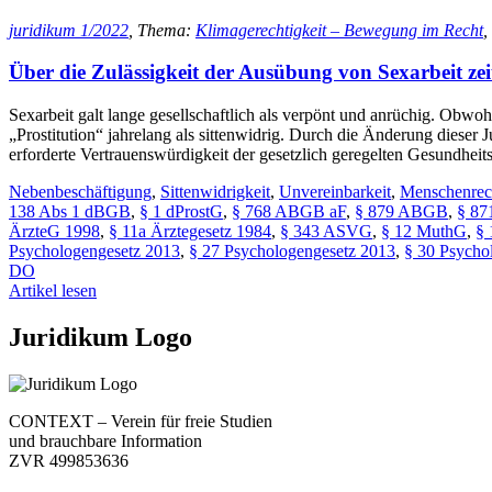
juridikum 1/2022
, Thema:
Klimagerechtigkeit – Bewegung im Recht
,
Über die Zulässigkeit der Ausübung von Sexarbeit zei
Sexarbeit galt lange gesellschaftlich als verpönt und anrüchig. Obwoh
„Prostitution“ jahrelang als sittenwidrig. Durch die Änderung dieser 
erforderte Vertrauenswürdigkeit der gesetzlich geregelten Gesundhei
Nebenbeschäftigung
,
Sittenwidrigkeit
,
Unvereinbarkeit
,
Menschenrec
138 Abs 1 dBGB
,
§ 1 dProstG
,
§ 768 ABGB aF
,
§ 879 ABGB
,
§ 8
ÄrzteG 1998
,
§ 11a Ärztegesetz 1984
,
§ 343 ASVG
,
§ 12 MuthG
,
§
Psychologengesetz 2013
,
§ 27 Psychologengesetz 2013
,
§ 30 Psycho
DO
Artikel lesen
Juridikum Logo
CONTEXT – Verein für freie Studien
und brauchbare Information
ZVR 499853636