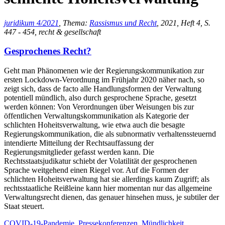
juridikum 4/2021
, Thema:
Rassismus und Recht
, 2021, Heft 4, S.
447 - 454, recht & gesellschaft
Gesprochenes Recht?
Geht man Phänomenen wie der Regierungskommunikation zur
ersten Lockdown-Verordnung im Frühjahr 2020 näher nach, so
zeigt sich, dass de facto alle Handlungsformen der Verwaltung
potentiell mündlich, also durch gesprochene Sprache, gesetzt
werden können: Von Verordnungen über Weisungen bis zur
öffentlichen Verwaltungskommunikation als Kategorie der
schlichten Hoheitsverwaltung, wie etwa auch die besagte
Regierungskommunikation, die als subnormativ verhaltenssteuernd
intendierte Mitteilung der Rechtsauffassung der
Regierungsmitglieder gefasst werden kann. Die
Rechtsstaatsjudikatur schiebt der Volatilität der gesprochenen
Sprache weitgehend einen Riegel vor. Auf die Formen der
schlichten Hoheitsverwaltung hat sie allerdings kaum Zugriff; als
rechtsstaatliche Reißleine kann hier momentan nur das allgemeine
Verwaltungsrecht dienen, das genauer hinsehen muss, je subtiler der
Staat steuert.
COVID-19-Pandemie
,
Pressekonferenzen
,
Mündlichkeit
,