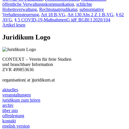
öffentliche Verwaltungskommunikation
,
schlichte
Hoheitsverwaltung
,
Rechtsstaatsjudikatur
,
subnormative
Verhaltenssteuerung
,
Art 18 B-VG
,
Art 130 Abs 2 Z 1 B-VG
,
§ 62
AVG
,
§ 5 COVID-19-MaßnahmenG idF BGBl I 2020/104
Artikel lesen
Juridikum Logo
CONTEXT – Verein für freie Studien
und brauchbare Information
ZVR 499853636
organisation( at )juridikum.at
aktuelles
veranstaltungen
juridikum zum hören
archiv
über uns
offenlegung
kontakt
english version