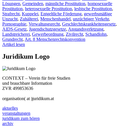
Lösungen
,
Gemeinden
,
männliche Prostitution
,
homosexuelle
Prostitution
,
heterosexuelle Prostitution
,
lesbische Prostitution
,
Strafrecht
,
Kuppelei
,
Entgeltliche Förderung
,
gewerbsmäßige
Unzucht
,
Zuhälterei
,
Menschenhandel
,
unzüchtiger Verkehr
,
Pornographie
,
Verwaltungsrecht
,
Geschlechtskrankheitengesetz
,
AIDS-Gesetz
,
Jugendschutzgesetze
,
Anstandsverletzung
,
Landstreicherei
,
Gewerbeordnung
,
Zivilrecht
,
Schandlohn
,
Grundrecht
,
Art. 8 Menschenrechtskonvention
Artikel lesen
Juridikum Logo
CONTEXT – Verein für freie Studien
und brauchbare Information
ZVR 499853636
organisation( at )juridikum.at
aktuelles
veranstaltungen
juridikum zum hören
archiv