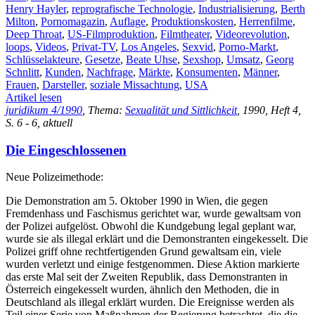
Henry Hayler
,
reprografische Technologie
,
Industrialisierung
,
Berth
Milton
,
Pornomagazin
,
Auflage
,
Produktionskosten
,
Herrenfilme
,
Deep Throat
,
US-Filmproduktion
,
Filmtheater
,
Videorevolution
,
loops
,
Videos
,
Privat-TV
,
Los Angeles
,
Sexvid
,
Porno-Markt
,
Schlüsselakteure
,
Gesetze
,
Beate Uhse
,
Sexshop
,
Umsatz
,
Georg
Schnlitt
,
Kunden
,
Nachfrage
,
Märkte
,
Konsumenten
,
Männer
,
Frauen
,
Darsteller
,
soziale Missachtung
,
USA
Artikel lesen
juridikum 4/1990
, Thema:
Sexualität und Sittlichkeit
, 1990, Heft 4,
S. 6 - 6, aktuell
Die Eingeschlossenen
Neue Polizeimethode:
Die Demonstration am 5. Oktober 1990 in Wien, die gegen
Fremdenhass und Faschismus gerichtet war, wurde gewaltsam von
der Polizei aufgelöst. Obwohl die Kundgebung legal geplant war,
wurde sie als illegal erklärt und die Demonstranten eingekesselt. Die
Polizei griff ohne rechtfertigenden Grund gewaltsam ein, viele
wurden verletzt und einige festgenommen. Diese Aktion markierte
das erste Mal seit der Zweiten Republik, dass Demonstranten in
Österreich eingekesselt wurden, ähnlich den Methoden, die in
Deutschland als illegal erklärt wurden. Die Ereignisse werden als
Teil einer Serie von Maßnahmen der Regierung betrachtet, die die