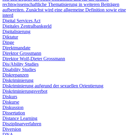
rechtswissenschaftliche Thematisierung in weiteren Beiträgen
aufbereiten. Zunächst wird eine allgemeine Definition sowie eine
interd
Digital Services Act
Digitales Zentralbankgeld
Digitalisierung
Diktatur
Dinge
Direktmandate
Direktor Grossmann
Direktor Wolf-Dieter Grossmann
Dis/Ability Studies
Disability Studies
Diskrepanzen
Diskriminierung
Diskriminierung aufgrund der sexuellen Orientierung
Diskriminierungsverbot
Diskurs
Diskurse
Diskussion
Dissertation
Distance Learning
Disziplinarverfahren
Diversion
DNA