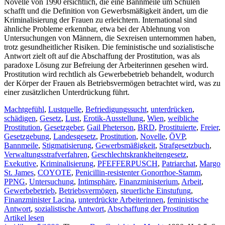
Novelle von 1990 ersichtlich, die eine Bannmeile um Schulen
schafft und die Definition von Gewerbsmäßigkeit ändert, um die
Kriminalisierung der Frauen zu erleichtern. International sind
ähnliche Probleme erkennbar, etwa bei der Ablehnung von
Untersuchungen von Männern, die Sexreisen unternommen haben,
trotz gesundheitlicher Risiken. Die feministische und sozialistische
Antwort zielt oft auf die Abschaffung der Prostitution, was als
paradoxe Lösung zur Befreiung der Arbeiterinnen gesehen wird.
Prostitution wird rechtlich als Gewerbebetrieb behandelt, wodurch
der Körper der Frauen als Betriebsvermögen betrachtet wird, was zu
einer zusätzlichen Unterdrückung führt.
Machtgefühl
,
Lustquelle
,
Befriedigungssucht
,
unterdrücken
,
schädigen
,
Gesetz
,
Lust
,
Erotik-Ausstellung
,
Wien
,
weibliche
Prostitution
,
Gesetzgeber
,
Gail Pheterson
,
BRD
,
Prostituierte
,
Freier
,
Gesetzgebung
,
Landesgesetz
,
Prostitution
,
Novelle
,
ÖVP
,
Bannmeile
,
Stigmatisierung
,
Gewerbsmäßigkeit
,
Strafgesetzbuch
,
Verwaltungsstrafverfahren
,
Geschlechtskrankheitengesetz
,
Exekutive
,
Kriminalisierung
,
PFEFFERPUSCH
,
Patriarchat
,
Margo
St. James
,
COYOTE
,
Penicillin-resistenter Gonorrhoe-Stamm
,
PPNG
,
Untersuchung
,
Intimsphäre
,
Finanzministerium
,
Arbeit
,
Gewerbebetrieb
,
Betriebsvermögen
,
steuerliche Einstufung
,
Finanzminister Lacina
,
unterdrückte Arbeiterinnen
,
feministische
Antwort
,
sozialistische Antwort
,
Abschaffung der Prostitution
Artikel lesen