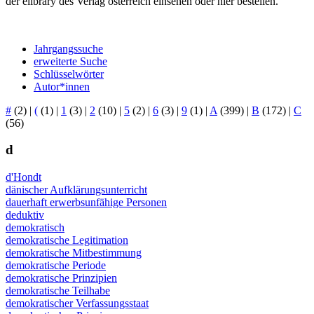
der elibrary des Verlag österreich einsehen oder hier bestellen.
Jahrgangssuche
erweiterte Suche
Schlüsselwörter
Autor*innen
#
(2)
|
(
(1)
|
1
(3)
|
2
(10)
|
5
(2)
|
6
(3)
|
9
(1)
|
A
(399)
|
B
(172)
|
C
(56)
d
d'Hondt
dänischer Aufklärungsunterricht
dauerhaft erwerbsunfähige Personen
deduktiv
demokratisch
demokratische Legitimation
demokratische Mitbestimmung
demokratische Periode
demokratische Prinzipien
demokratische Teilhabe
demokratischer Verfassungsstaat