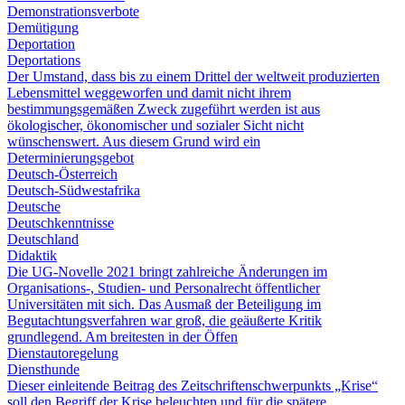
Demonstrationsverbote
Demütigung
Deportation
Deportations
Der Umstand, dass bis zu einem Drittel der weltweit produzierten
Lebensmittel weggeworfen und damit nicht ihrem
bestimmungsgemäßen Zweck zugeführt werden ist aus
ökologischer, ökonomischer und sozialer Sicht nicht
wünschenswert. Aus diesem Grund wird ein
Determinierungsgebot
Deutsch-Österreich
Deutsch-Südwestafrika
Deutsche
Deutschkenntnisse
Deutschland
Didaktik
Die UG-Novelle 2021 bringt zahlreiche Änderungen im
Organisations-, Studien- und Personalrecht öffentlicher
Universitäten mit sich. Das Ausmaß der Beteiligung im
Begutachtungsverfahren war groß, die geäußerte Kritik
grundlegend. Am breitesten in der Öffen
Dienstautoregelung
Diensthunde
Dieser einleitende Beitrag des Zeitschriftenschwerpunkts „Krise“
soll den Begriff der Krise beleuchten und für die spätere