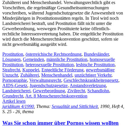
Zuhälterei und Menschenhandel. Verwaltungsrechtlich gibt es
Vorschriften, die regelmäßige Gesundheitsuntersuchungen
vorschreiben, während Jugendschutzgesetze die Anwesenheit von
Minderjährigen in Prostitutionsstätten regeln. In Tirol wird noch
Landstreicherei bestraft, und Prostitution fällt nicht unter die
Gewerbeordnung, weswegen Prostituierte keine öffentlich-
rechtliche Interessenvertretung haben. Die entgeltliche Prostitution
wird durch die Menschenrechtskonvention geschützt, sofern sie
nicht gewerbsmäßig ausgeübt wird.
Prostitution
,
österreichische Rechtsordnung
,
Bundesländer
,
Lösungen
,
Gemeinden
,
männliche Prostitution
,
homosexuelle
Prostitution
,
heterosexuelle Prostitution
,
lesbische Prostitution
,
Strafrecht
,
Kuppelei
,
Entgeltliche Förderung
,
gewerbsmäßige
Unzucht
,
Zuhälterei
,
Menschenhandel
,
unzüchtiger Verkehr
,
Pornographie
,
Verwaltungsrecht
,
Geschlechtskrankheitengesetz
,
AIDS-Gesetz
,
Jugendschutzgesetze
,
Anstandsverletzung
,
Landstreicherei
,
Gewerbeordnung
,
Zivilrecht
,
Schandlohn
,
Grundrecht
,
Art. 8 Menschenrechtskonvention
Artikel lesen
juridikum 4/1990
, Thema:
Sexualität und Sittlichkeit
, 1990, Heft 4,
S. 25 - 26, thema
Was Sie schon immer über Pornos wissen wollten