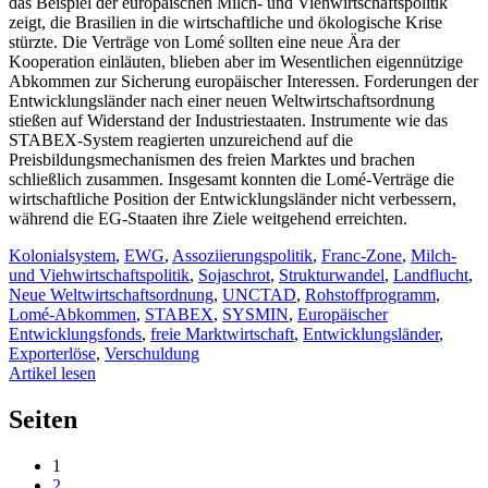
das Beispiel der europäischen Milch- und Viehwirtschaftspolitik
zeigt, die Brasilien in die wirtschaftliche und ökologische Krise
stürzte. Die Verträge von Lomé sollten eine neue Ära der
Kooperation einläuten, blieben aber im Wesentlichen eigennützige
Abkommen zur Sicherung europäischer Interessen. Forderungen der
Entwicklungsländer nach einer neuen Weltwirtschaftsordnung
stießen auf Widerstand der Industriestaaten. Instrumente wie das
STABEX-System reagierten unzureichend auf die
Preisbildungsmechanismen des freien Marktes und brachen
schließlich zusammen. Insgesamt konnten die Lomé-Verträge die
wirtschaftliche Position der Entwicklungsländer nicht verbessern,
während die EG-Staaten ihre Ziele weitgehend erreichten.
Kolonialsystem
,
EWG
,
Assoziierungspolitik
,
Franc-Zone
,
Milch-
und Viehwirtschaftspolitik
,
Sojaschrot
,
Strukturwandel
,
Landflucht
,
Neue Weltwirtschaftsordnung
,
UNCTAD
,
Rohstoffprogramm
,
Lomé-Abkommen
,
STABEX
,
SYSMIN
,
Europäischer
Entwicklungsfonds
,
freie Marktwirtschaft
,
Entwicklungsländer
,
Exporterlöse
,
Verschuldung
Artikel lesen
Seiten
1
2