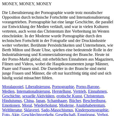
MONEY, MONEY, MONEY
Die Liberalisierung der Pornographie wurde trotz moralischer
Opposition durch technische Fortschritte und Internationalisierung
vorangetrieben. Pornographie hat eine lange Geschichte, die parallel
zur Entwicklung der Medien verläuft, und war in vielen Kulturen
vertreten, auch wenn das Christentum ihre Verbreitung im Westen
einschränkte. In der Moderne wurde Pornographie durch den
technischen Fortschritt in der Fotografie und der Druckindustrie
weiter verbreitet. Berühmte Persönlichkeiten und Unternehmen, wie
Berth Milton und Beate Uhse, spielten eine bedeutende Rolle in der
Industrialisierung und Kommerzialisierung der Branche. Heute ist
der Porno-Markt global, mit erheblichen Einnahmen aus Magazinen,
Filmen und Videos, wobei die Hauptkonsumenten junge Männer,
Paare und Frauen sind. Die Darsteller in der Branche sind meist
junge Frauen und Männer, die oft nur kurzfristig tätig sind und sich
häufig sozial missachtet fühlen.
Moralapostel
,
Liberalisierung
,
Pornographie
,
Porno-Barone
,
Medien
,
Internationalisierung
,
Herstellung
,
Vertrieb
,
Einnahmen
,
Geschichte
,
sexuelle Aktivitäten
,
erotische Kunst
,
Christentum
,
Hinduismus
,
China
,
Japan
,
Schamhaare
,
Bücher
,
Beschreibung
,
Emotionen
,
Moral
,
Wiederholung
,
Moderne
,
Analphabetentum
,
Weltliteratur
,
Sklaverei
,
Sado-Masochismus
,
Kinderpornographie
,
Foto
,
Akte
,
Geschlechtsverkehr
,
Gesellschaft
,
Empörung
,
Verbot
,