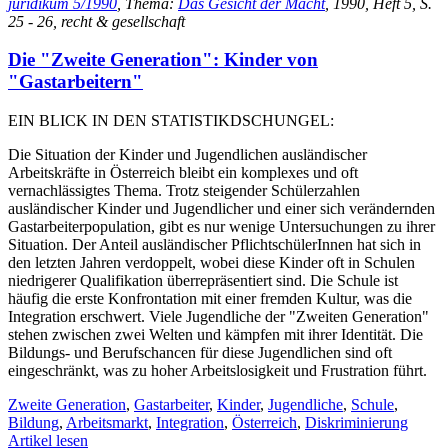
juridikum 5/1990
, Thema:
Das Gesicht der Macht
, 1990, Heft 5, S.
25 - 26, recht & gesellschaft
Die "Zweite Generation": Kinder von
"Gastarbeitern"
EIN BLICK IN DEN STATISTIKDSCHUNGEL:
Die Situation der Kinder und Jugendlichen ausländischer
Arbeitskräfte in Österreich bleibt ein komplexes und oft
vernachlässigtes Thema. Trotz steigender Schülerzahlen
ausländischer Kinder und Jugendlicher und einer sich verändernden
Gastarbeiterpopulation, gibt es nur wenige Untersuchungen zu ihrer
Situation. Der Anteil ausländischer PflichtschülerInnen hat sich in
den letzten Jahren verdoppelt, wobei diese Kinder oft in Schulen
niedrigerer Qualifikation überrepräsentiert sind. Die Schule ist
häufig die erste Konfrontation mit einer fremden Kultur, was die
Integration erschwert. Viele Jugendliche der "Zweiten Generation"
stehen zwischen zwei Welten und kämpfen mit ihrer Identität. Die
Bildungs- und Berufschancen für diese Jugendlichen sind oft
eingeschränkt, was zu hoher Arbeitslosigkeit und Frustration führt.
Zweite Generation
,
Gastarbeiter
,
Kinder
,
Jugendliche
,
Schule
,
Bildung
,
Arbeitsmarkt
,
Integration
,
Österreich
,
Diskriminierung
Artikel lesen