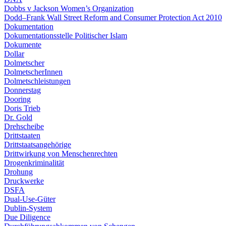
Dobbs v Jackson Women’s Organization
Dodd–Frank Wall Street Reform and Consumer Protection Act 2010
Dokumentation
Dokumentationsstelle Politischer Islam
Dokumente
Dollar
Dolmetscher
DolmetscherInnen
Dolmetschleistungen
Donnerstag
Dooring
Doris Trieb
Dr. Gold
Drehscheibe
Drittstaaten
Drittstaatsangehörige
Drittwirkung von Menschenrechten
Drogenkriminalität
Drohung
Druckwerke
DSFA
Dual-Use-Güter
Dublin-System
Due Diligence