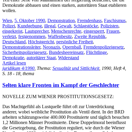
Demokratie abbauen und einen starken, autoritären Staat etablieren
wollen.
Wien
,
5. Oktober 1990
,
Demonstration
,
Fremdenhass
,
Faschismus
,
Polizei
,
Kundgebung
,
illegal
,
Gewalt
,
Schlagstöcke
,
Polizisten
,
eingekreist
,
Lautsprecher
,
Menschenrechte
,
eingesperrt
,
Frauen
,
verletzt
,
festgenommen
,
Waffenbesitz
,
Zweite Republik
,
Deutschland
,
Höchstgericht
,
persönliche Freiheit
,
Demonstrationsleiter
,
Neonazis
,
Opernball
,
Fremdenpolizeigesetz
,
Sicherheitspolizeigesetz
,
Bundesheereinsatz
,
Flüchtlinge
,
Demokratie
,
autoritärer Staat
,
Widerstand
Artikel lesen
juridikum 4/1990
, Thema:
Sexualität und Sittlichkeit
, 1990, Heft 4,
S. 18 - 18, thema
Selten klare Fronten im Kampf der Geschlechter
NOVELLE ZUM WIENER PROSTITUTIONSGESETZ:
Das Machtgefühl als Lustquelle führt oft zur Unterdrückung
anderer, wobei weibliche Prostitution als Ventil dient. In der BRD
arbeiten schätzungsweise 400.000 Prostituierte und täglich besuchen
1,2 Millionen Männer Prostituierte. Diese Doppelmoral beeinflusst
die Gesetzgebung, die Prostitution reguliert, wie durch die Wiener