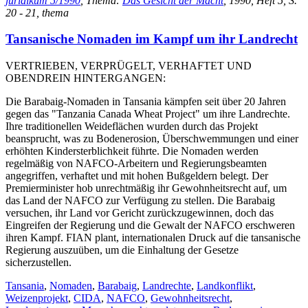
juridikum 5/1990
, Thema:
Das Gesicht der Macht
, 1990, Heft 5, S.
20 - 21, thema
Tansanische Nomaden im Kampf um ihr Landrecht
VERTRIEBEN, VERPRÜGELT, VERHAFTET UND
OBENDREIN HINTERGANGEN:
Die Barabaig-Nomaden in Tansania kämpfen seit über 20 Jahren
gegen das "Tanzania Canada Wheat Project" um ihre Landrechte.
Ihre traditionellen Weideflächen wurden durch das Projekt
beansprucht, was zu Bodenerosion, Überschwemmungen und einer
erhöhten Kindersterblichkeit führte. Die Nomaden werden
regelmäßig von NAFCO-Arbeitern und Regierungsbeamten
angegriffen, verhaftet und mit hohen Bußgeldern belegt. Der
Premierminister hob unrechtmäßig ihr Gewohnheitsrecht auf, um
das Land der NAFCO zur Verfügung zu stellen. Die Barabaig
versuchen, ihr Land vor Gericht zurückzugewinnen, doch das
Eingreifen der Regierung und die Gewalt der NAFCO erschweren
ihren Kampf. FIAN plant, internationalen Druck auf die tansanische
Regierung auszuüben, um die Einhaltung der Gesetze
sicherzustellen.
Tansania
,
Nomaden
,
Barabaig
,
Landrechte
,
Landkonflikt
,
Weizenprojekt
,
CIDA
,
NAFCO
,
Gewohnheitsrecht
,