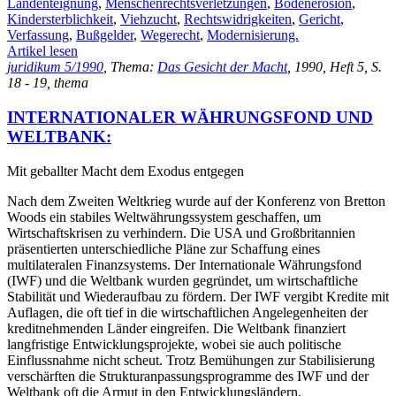
Landenteignung
,
Menschenrechtsverletzungen
,
Bodenerosion
,
Kindersterblichkeit
,
Viehzucht
,
Rechtswidrigkeiten
,
Gericht
,
Verfassung
,
Bußgelder
,
Wegerecht
,
Modernisierung.
Artikel lesen
juridikum 5/1990
, Thema:
Das Gesicht der Macht
, 1990, Heft 5, S.
18 - 19, thema
INTERNATIONALER WÄHRUNGSFOND UND
WELTBANK:
Mit geballter Macht dem Exodus entgegen
Nach dem Zweiten Weltkrieg wurde auf der Konferenz von Bretton
Woods ein stabiles Weltwährungssystem geschaffen, um
Wirtschaftskrisen zu verhindern. Die USA und Großbritannien
präsentierten unterschiedliche Pläne zur Schaffung eines
multilateralen Finanzsystems. Der Internationale Währungsfond
(IWF) und die Weltbank wurden gegründet, um wirtschaftliche
Stabilität und Wiederaufbau zu fördern. Der IWF vergibt Kredite mit
Auflagen, die oft tief in die wirtschaftlichen Angelegenheiten der
kreditnehmenden Länder eingreifen. Die Weltbank finanziert
langfristige Entwicklungsprojekte, wobei sie auch politische
Einflussnahme nicht scheut. Trotz Bemühungen zur Stabilisierung
verschärften die Strukturanpassungsprogramme des IWF und der
Weltbank oft die Armut in den Entwicklungsländern.