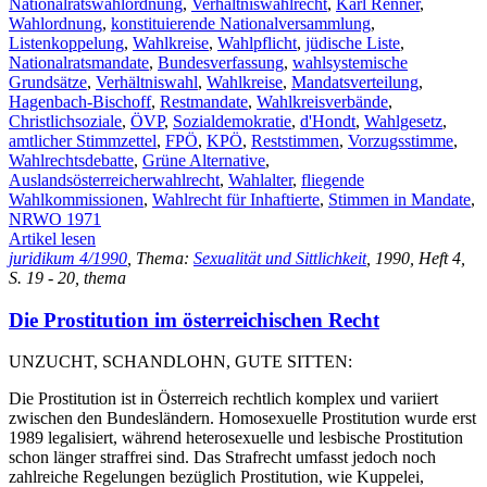
Nationalratswahlordnung
,
Verhältniswahlrecht
,
Karl Renner
,
Wahlordnung
,
konstituierende Nationalversammlung
,
Listenkoppelung
,
Wahlkreise
,
Wahlpflicht
,
jüdische Liste
,
Nationalratsmandate
,
Bundesverfassung
,
wahlsystemische
Grundsätze
,
Verhältniswahl
,
Wahlkreise
,
Mandatsverteilung
,
Hagenbach-Bischoff
,
Restmandate
,
Wahlkreisverbände
,
Christlichsoziale
,
ÖVP
,
Sozialdemokratie
,
d'Hondt
,
Wahlgesetz
,
amtlicher Stimmzettel
,
FPÖ
,
KPÖ
,
Reststimmen
,
Vorzugsstimme
,
Wahlrechtsdebatte
,
Grüne Alternative
,
Auslandsösterreicherwahlrecht
,
Wahlalter
,
fliegende
Wahlkommissionen
,
Wahlrecht für Inhaftierte
,
Stimmen in Mandate
,
NRWO 1971
Artikel lesen
juridikum 4/1990
, Thema:
Sexualität und Sittlichkeit
, 1990, Heft 4,
S. 19 - 20, thema
Die Prostitution im österreichischen Recht
UNZUCHT, SCHANDLOHN, GUTE SITTEN:
Die Prostitution ist in Österreich rechtlich komplex und variiert
zwischen den Bundesländern. Homosexuelle Prostitution wurde erst
1989 legalisiert, während heterosexuelle und lesbische Prostitution
schon länger straffrei sind. Das Strafrecht umfasst jedoch noch
zahlreiche Regelungen bezüglich Prostitution, wie Kuppelei,