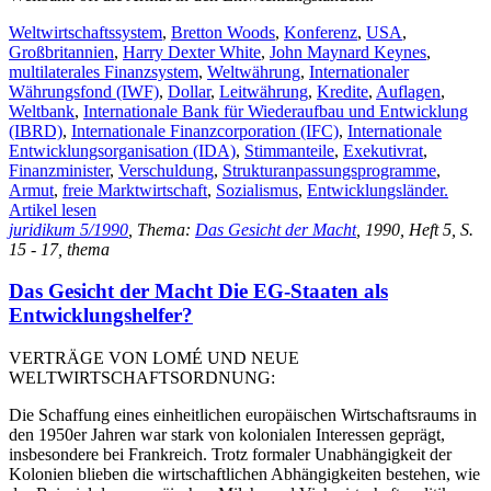
Weltwirtschaftssystem
,
Bretton Woods
,
Konferenz
,
USA
,
Großbritannien
,
Harry Dexter White
,
John Maynard Keynes
,
multilaterales Finanzsystem
,
Weltwährung
,
Internationaler
Währungsfond (IWF)
,
Dollar
,
Leitwährung
,
Kredite
,
Auflagen
,
Weltbank
,
Internationale Bank für Wiederaufbau und Entwicklung
(IBRD)
,
Internationale Finanzcorporation (IFC)
,
Internationale
Entwicklungsorganisation (IDA)
,
Stimmanteile
,
Exekutivrat
,
Finanzminister
,
Verschuldung
,
Strukturanpassungsprogramme
,
Armut
,
freie Marktwirtschaft
,
Sozialismus
,
Entwicklungsländer.
Artikel lesen
juridikum 5/1990
, Thema:
Das Gesicht der Macht
, 1990, Heft 5, S.
15 - 17, thema
Das Gesicht der Macht Die EG-Staaten als
Entwicklungshelfer?
VERTRÄGE VON LOMÉ UND NEUE
WELTWIRTSCHAFTSORDNUNG:
Die Schaffung eines einheitlichen europäischen Wirtschaftsraums in
den 1950er Jahren war stark von kolonialen Interessen geprägt,
insbesondere bei Frankreich. Trotz formaler Unabhängigkeit der
Kolonien blieben die wirtschaftlichen Abhängigkeiten bestehen, wie