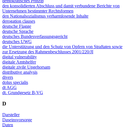
demokratisches Prinzip
den konsolidierten Abschluss und damit verbundene Berichte von
Unternehmen bestimmter Rechtsformen
den Nationalsozialismus verharmlosende Inhalte
derogation clauses
deutsche Flagge
deutsche Sprache
deutsches Bundesverfassungsgericht
deutsches UWG
die Unterstützung und den Schutz von Opfern von Straftaten sowie
zur Ersetzung des Rahmenbeschlusses 2001/220/JI
digital vulnerability
digitale Amtshelfer
digitale zivile Ungehorsam
distributive analysis
divers
dolus specialis
dt AGG
dt. Grundgesetz B-VG
D
Darsteller
Daseinsvorsorge
Daten