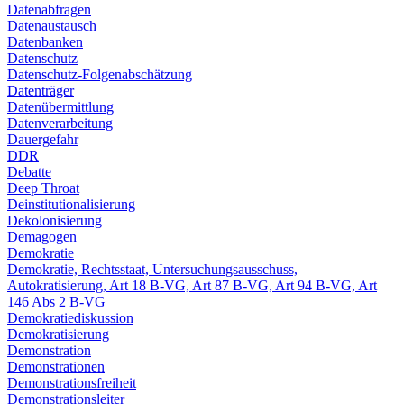
Datenabfragen
Datenaustausch
Datenbanken
Datenschutz
Datenschutz-Folgenabschätzung
Datenträger
Datenübermittlung
Datenverarbeitung
Dauergefahr
DDR
Debatte
Deep Throat
Deinstitutionalisierung
Dekolonisierung
Demagogen
Demokratie
Demokratie, Rechtsstaat, Untersuchungsausschuss,
Autokratisierung, Art 18 B-VG, Art 87 B-VG, Art 94 B-VG, Art
146 Abs 2 B-VG
Demokratiediskussion
Demokratisierung
Demonstration
Demonstrationen
Demonstrationsfreiheit
Demonstrationsleiter