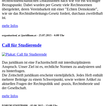
rechtswissenschaftlichen Diskussionen nach wie vor ein wichtiger
Bezugspunkt. Dabei wurden per Gesetz viele Rechtsnormen
übergeleitet, deren Vereinbarkeit mit einer "Echten Demokratie",
wie sie das Rechtsüberleitungs-Gesetz fordert, durchaus zweifelhaft
ist.
mehr Infos
organisation( at )juridikum.at -
25.07.2015 - 4:00
Uhr
Call für Studierende
Das juridikum ist eine Fachzeitschrift mit interdisziplinärem
Anspruch. Unser Ziel ist es, rechtliche Normen zu analysieren und
zu hinterfragen.
Die Zeitschrift juridikum erscheint vierteljährlich. Jedes Heft enthält
mehrere Beiträge zu einem Schwerpunkt, sowie weitere Artikel zu
aktuellen Fragen der Rechtspolitik und -praxis, Rechtstheorie und
der Gesellschaft.
mehr Infos
FORUM STADTPARK -
03.06.2015 - 13:00
Uhr