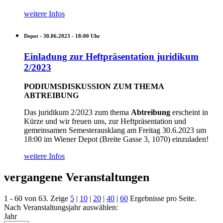
weitere Infos
Depot -
30.06.2023 - 18:00
Uhr
Einladung zur Heftpräsentation juridikum
2/2023
PODIUMSDISKUSSION ZUM THEMA
ABTREIBUNG
Das juridikum 2/2023 zum thema
Abtreibung
erscheint in
Kürze und wir freuen uns, zur Heftpräsentation und
gemeinsamen Semesterausklang am Freitag 30.6.2023 um
18:00 im Wiener Depot (Breite Gasse 3, 1070) einzuladen!
weitere Infos
vergangene Veranstaltungen
1 - 60 von 63. Zeige
5
|
10
|
20
|
40
|
60
Ergebnisse pro Seite.
Nach Veranstaltungsjahr auswählen:
Jahr