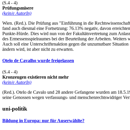
(S.4 - 4)
Prüfungsmisere
(kein/e AutorIn)
Wien. (Red.). Die Prüfung aus "Einführung in die Rechtswissenschaf
fand auch diesmal eine Fortsetzung: 76.13% negativ, davon erreichten 
Punkte-Hürde. Dies wird nun von der Fakultätsvertretung zum Anla
des Ermessensspielraumes bei der Beurteilung der Arbeiten. Weiter
Auch soll eine Unterschriftenaktion gegen die unzumutbare Situation 
ändern wird, ist aber nicht zu erwarten.
Otelo de Cavalho wurde freigelassen
(S.4 - 4)
Kronzeugen existieren nicht mehr
(kein/e AutorIn)
(Red.). Otelo de Cavalo und 28 andere Gefangene wurden am 18.5.1989
seine Genossen wegen verfassungs- und menschenrechtswidriger Ve
uni-politik
Bildung in Europa: nur für Auserwählte?