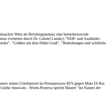
chtssachen Wien als Berufungsinstanz eine bemerkenswerte
s Hauses (vertreten durch Dr. Gabriel Lansky) "NDP- und Ausländer-
-Liedes", "Grüßen mit dem Hitler-Gruß", "Bedrohungen und wörtliche
t Maurer seinen Urteilspruch im Presseprozess RFS gegen Muki Di Rui
nd (siehe Sinowatz - Worm-Prozess) spricht Maurer "im Namen der