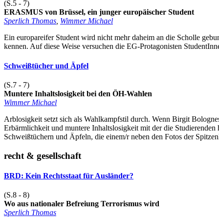
(S.5 - 7)
ERASMUS von Brüssel, ein junger europäischer Student
Sperlich Thomas
,
Wimmer Michael
Ein europareifer Student wird nicht mehr daheim an die Scholle gebu
kennen. Auf diese Weise versuchen die EG-Protagonisten StudentInne
Schweißtücher und Äpfel
(S.7 - 7)
Muntere Inhaltslosigkeit bei den ÖH-Wahlen
Wimmer Michael
Arblosigkeit setzt sich als Wahlkampfstil durch. Wenn Birgit Bologne
Erbärmlichkeit und muntere Inhaltslosigkeit mit der die Studierende
Schweißtüchern und Äpfeln, die einem/r neben den Fotos der Spitzenk
recht & gesellschaft
BRD: Kein Rechtsstaat für Ausländer?
(S.8 - 8)
Wo aus nationaler Befreiung Terrorismus wird
Sperlich Thomas