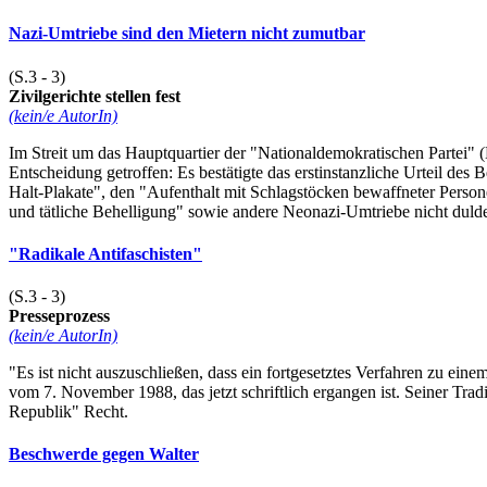
Nazi-Umtriebe sind den Mietern nicht zumutbar
(S.3 - 3)
Zivilgerichte stellen fest
(kein/e AutorIn)
Im Streit um das Hauptquartier der "Nationaldemokratischen Partei" 
Entscheidung getroffen: Es bestätigte das erstinstanzliche Urteil des
Halt-Plakate", den "Aufenthalt mit Schlagstöcken bewaffneter Perso
und tätliche Behelligung" sowie andere Neonazi-Umtriebe nicht duld
"Radikale Antifaschisten"
(S.3 - 3)
Presseprozess
(kein/e AutorIn)
"Es ist nicht auszuschließen, dass ein fortgesetztes Verfahren zu ei
vom 7. November 1988, das jetzt schriftlich ergangen ist. Seiner T
Republik" Recht.
Beschwerde gegen Walter