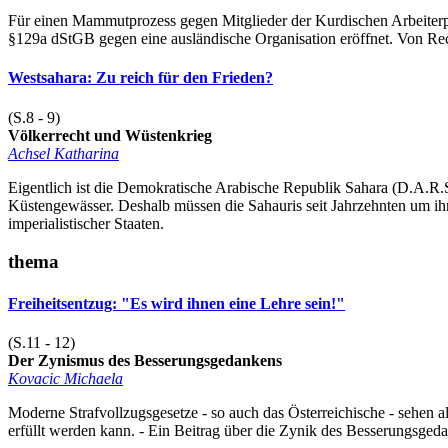
Für einen Mammutprozess gegen Mitglieder der Kurdischen Arbeiterpa
§129a dStGB gegen eine ausländische Organisation eröffnet. Von Rech
Westsahara: Zu reich für den Frieden?
(S.8 - 9)
Völkerrecht und Wüstenkrieg
Achsel Katharina
Eigentlich ist die Demokratische Arabische Republik Sahara (D.A.R
Küstengewässer. Deshalb müssen die Sahauris seit Jahrzehnten um i
imperialistischer Staaten.
thema
Freiheitsentzug: "Es wird ihnen eine Lehre sein!"
(S.11 - 12)
Der Zynismus des Besserungsgedankens
Kovacic Michaela
Moderne Strafvollzugsgesetze - so auch das Österreichische - sehen 
erfüllt werden kann. - Ein Beitrag über die Zynik des Besserungsgeda