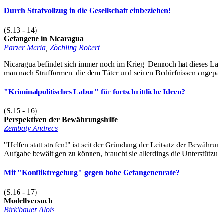
Durch Strafvollzug in die Gesellschaft einbeziehen!
(S.13 - 14)
Gefangene in Nicaragua
Parzer Maria
,
Zöchling Robert
Nicaragua befindet sich immer noch im Krieg. Dennoch hat dieses Lan
man nach Strafformen, die dem Täter und seinen Bedürfnissen angepa
"Kriminalpolitisches Labor" für fortschrittliche Ideen?
(S.15 - 16)
Perspektiven der Bewährungshilfe
Zembaty Andreas
"Helfen statt strafen!" ist seit der Gründung der Leitsatz der Bewähr
Aufgabe bewältigen zu können, braucht sie allerdings die Unterstützun
Mit "Konfliktregelung" gegen hohe Gefangenenrate?
(S.16 - 17)
Modellversuch
Birklbauer Alois