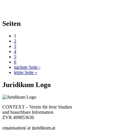
Seiten
1
2
3
4
5
6
nächste Seite ›
letzte Seite »
Juridikum Logo
CONTEXT – Verein für freie Studien
und brauchbare Information
ZVR 499853636
organisation( at )juridikum.at