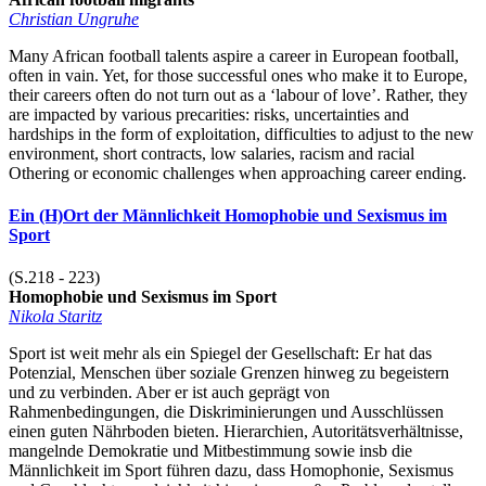
Christian Ungruhe
Many African football talents aspire a career in European football,
often in vain. Yet, for those successful ones who make it to Europe,
their careers often do not turn out as a ‘labour of love’. Rather, they
are impacted by various precarities: risks, uncertainties and
hardships in the form of exploitation, difficulties to adjust to the new
environment, short contracts, low salaries, racism and racial
Othering or economic challenges when approaching career ending.
Ein (H)Ort der Männlichkeit Homophobie und Sexismus im
Sport
(S.218 - 223)
Homophobie und Sexismus im Sport
Nikola Staritz
Sport ist weit mehr als ein Spiegel der Gesellschaft: Er hat das
Potenzial, Menschen über soziale Grenzen hinweg zu begeistern
und zu verbinden. Aber er ist auch geprägt von
Rahmenbedingungen, die Diskriminierungen und Ausschlüssen
einen guten Nährboden bieten. Hierarchien, Autoritätsverhältnisse,
mangelnde Demokratie und Mitbestimmung sowie insb die
Männlichkeit im Sport führen dazu, dass Homophonie, Sexismus