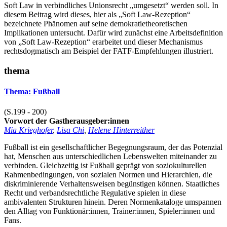
Soft Law in verbindliches Unionsrecht „umgesetzt“ werden soll. In
diesem Beitrag wird dieses, hier als „Soft Law-Rezeption“
bezeichnete Phänomen auf seine demokratietheoretischen
Implikationen untersucht. Dafür wird zunächst eine Arbeitsdefinition
von „Soft Law-Rezeption“ erarbeitet und dieser Mechanismus
rechtsdogmatisch am Beispiel der FATF-Empfehlungen illustriert.
thema
Thema: Fußball
(S.199 - 200)
Vorwort der Gastherausgeber:innen
Mia Krieghofer
,
Lisa Chi
,
Helene Hinterreither
Fußball ist ein gesellschaftlicher Begegnungsraum, der das Potenzial
hat, Menschen aus unterschiedlichen Lebenswelten miteinander zu
verbinden. Gleichzeitig ist Fußball geprägt von soziokulturellen
Rahmenbedingungen, von sozialen Normen und Hierarchien, die
diskriminierende Verhaltensweisen begünstigen können. Staatliches
Recht und verbandsrechtliche Regulative spielen in diese
ambivalenten Strukturen hinein. Deren Normenkataloge umspannen
den Alltag von Funktionär:innen, Trainer:innen, Spieler:innen und
Fans.