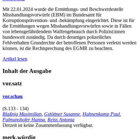
Mit 22.01.2024 wurde die Ermittlungs- und Beschwerdestelle
Misshandlungsvorwürfe (EBM) im Bundesamt für
Korruptionsprävention- und -bekämpfung eingerichtet. Diese ist für
die Ermittlungen wegen Misshandlungsvorwürfen sowie in Fällen
von lebensgefährdendem Waffengebrauch durch Polizist:innen
bundesweit zuständig. Da durch derartiges polizeiliches
Fehlverhalten Grundrechte der betroffenen Personen verletzt werden
können, ist die Rechtsprechung des EGMR zu beachten.
Artikel lesen
Inhalt der Ausgabe
vor.satz
vor.schau
(S.133 - 134)
Blaßnig Maximilian
,
Gstöttner Susanne
,
Hahnenkamp Paul
,
Palmanshofer Hanna
,
Reiss Antonia
Derzeit ist keine Zusammenfassung verfügbar.
merk.würdig