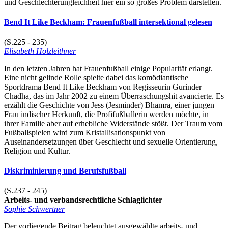
und Geschlechterungleichheit hier ein so großes Problem darstellen.
Bend It Like Beckham: Frauenfußball intersektional gelesen
(S.225 - 235)
Elisabeth Holzleithner
In den letzten Jahren hat Frauenfußball einige Popularität erlangt.
Eine nicht gelinde Rolle spielte dabei das komödiantische
Sportdrama Bend It Like Beckham von Regisseurin Gurinder
Chadha, das im Jahr 2002 zu einem Überraschungshit avancierte. Es
erzählt die Geschichte von Jess (Jesminder) Bhamra, einer jungen
Frau indischer Herkunft, die Profifußballerin werden möchte, in
ihrer Familie aber auf erhebliche Widerstände stößt. Der Traum vom
Fußballspielen wird zum Kristallisationspunkt von
Auseinandersetzungen über Geschlecht und sexuelle Orientierung,
Religion und Kultur.
Diskriminierung und Berufsfußball
(S.237 - 245)
Arbeits- und verbandsrechtliche Schlaglichter
Sophie Schwertner
Der vorliegende Beitrag beleuchtet ausgewählte arbeits- und