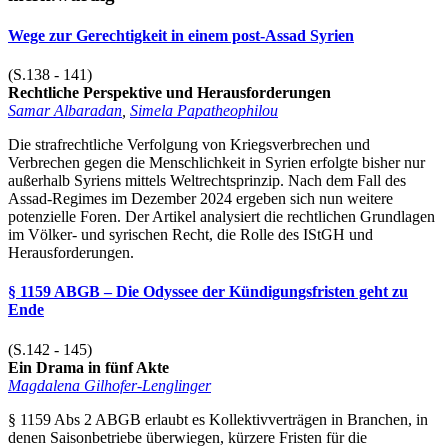
Wege zur Gerechtigkeit in einem post-Assad Syrien
(S.138 - 141)
Rechtliche Perspektive und Herausforderungen
Samar Albaradan
,
Simela Papatheophilou
Die strafrechtliche Verfolgung von Kriegsverbrechen und
Verbrechen gegen die Menschlichkeit in Syrien erfolgte bisher nur
außerhalb Syriens mittels Weltrechtsprinzip. Nach dem Fall des
Assad-Regimes im Dezember 2024 ergeben sich nun weitere
potenzielle Foren. Der Artikel analysiert die rechtlichen Grundlagen
im Völker- und syrischen Recht, die Rolle des IStGH und
Herausforderungen.
§ 1159 ABGB – Die Odyssee der Kündigungsfristen geht zu
Ende
(S.142 - 145)
Ein Drama in fünf Akte
Magdalena Gilhofer-Lenglinger
§ 1159 Abs 2 ABGB erlaubt es Kollektivverträgen in Branchen, in
denen Saisonbetriebe überwiegen, kürzere Fristen für die