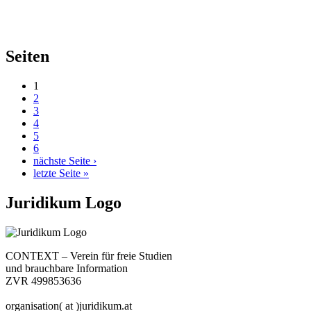
Seiten
1
2
3
4
5
6
nächste Seite ›
letzte Seite »
Juridikum Logo
CONTEXT – Verein für freie Studien
und brauchbare Information
ZVR 499853636
organisation( at )juridikum.at