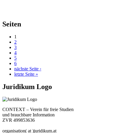
Seiten
1
2
3
4
5
6
nächste Seite ›
letzte Seite »
Juridikum Logo
CONTEXT – Verein für freie Studien
und brauchbare Information
ZVR 499853636
organisation( at )juridikum.at