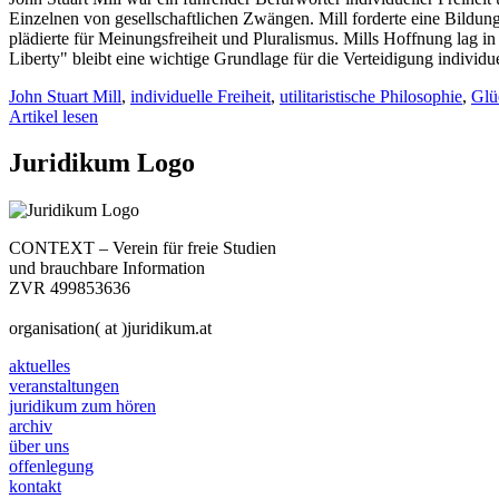
Einzelnen von gesellschaftlichen Zwängen. Mill forderte eine Bildung
plädierte für Meinungsfreiheit und Pluralismus. Mills Hoffnung lag i
Liberty" bleibt eine wichtige Grundlage für die Verteidigung individu
John Stuart Mill
,
individuelle Freiheit
,
utilitaristische Philosophie
,
Glü
Artikel lesen
Juridikum Logo
CONTEXT – Verein für freie Studien
und brauchbare Information
ZVR 499853636
organisation( at )juridikum.at
aktuelles
veranstaltungen
juridikum zum hören
archiv
über uns
offenlegung
kontakt