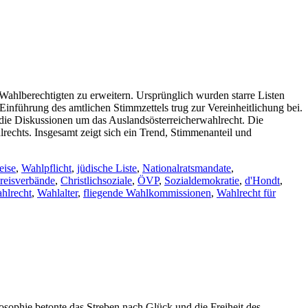
Wahlberechtigten zu erweitern. Ursprünglich wurden starre Listen
nführung des amtlichen Stimmzettels trug zur Vereinheitlichung bei.
d die Diskussionen um das Auslandsösterreicherwahlrecht. Die
echts. Insgesamt zeigt sich ein Trend, Stimmenanteil und
eise
,
Wahlpflicht
,
jüdische Liste
,
Nationalratsmandate
,
reisverbände
,
Christlichsoziale
,
ÖVP
,
Sozialdemokratie
,
d'Hondt
,
hlrecht
,
Wahlalter
,
fliegende Wahlkommissionen
,
Wahlrecht für
ilosophie betonte das Streben nach Glück und die Freiheit des