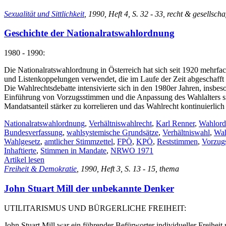
Sexualität und Sittlichkeit
, 1990, Heft 4, S. 32 - 33, recht & gesellscha
Geschichte der Nationalratswahlordnung
1980 - 1990:
Die Nationalratswahlordnung in Österreich hat sich seit 1920 mehrfa
und Listenkoppelungen verwendet, die im Laufe der Zeit abgeschafft
Die Wahlrechtsdebatte intensivierte sich in den 1980er Jahren, insb
Einführung von Vorzugsstimmen und die Anpassung des Wahlalters sind
Mandatsanteil stärker zu korrelieren und das Wahlrecht kontinuierlich
Nationalratswahlordnung
,
Verhältniswahlrecht
,
Karl Renner
,
Wahlor
Bundesverfassung
,
wahlsystemische Grundsätze
,
Verhältniswahl
,
Wah
Wahlgesetz
,
amtlicher Stimmzettel
,
FPÖ
,
KPÖ
,
Reststimmen
,
Vorzug
Inhaftierte
,
Stimmen in Mandate
,
NRWO 1971
Artikel lesen
Freiheit & Demokratie
, 1990, Heft 3, S. 13 - 15, thema
John Stuart Mill der unbekannte Denker
UTILITARISMUS UND BÜRGERLICHE FREIHEIT:
John Stuart Mill war ein führender Befürworter individueller Freiheit 