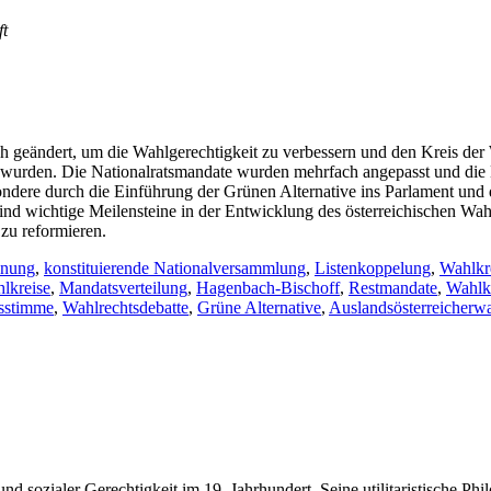
ft
ch geändert, um die Wahlgerechtigkeit zu verbessern und den Kreis der 
 wurden. Die Nationalratsmandate wurden mehrfach angepasst und die Ei
esondere durch die Einführung der Grünen Alternative ins Parlament un
 wichtige Meilensteine in der Entwicklung des österreichischen Wahlr
 zu reformieren.
dnung
,
konstituierende Nationalversammlung
,
Listenkoppelung
,
Wahlkr
lkreise
,
Mandatsverteilung
,
Hagenbach-Bischoff
,
Restmandate
,
Wahlk
sstimme
,
Wahlrechtsdebatte
,
Grüne Alternative
,
Auslandsösterreicherwa
und sozialer Gerechtigkeit im 19. Jahrhundert. Seine utilitaristische Ph