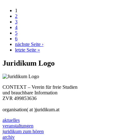
1
2
3
4
5
6
nächste Seite ›
letzte Seite »
Juridikum Logo
CONTEXT – Verein für freie Studien
und brauchbare Information
ZVR 499853636
organisation( at )juridikum.at
aktuelles
veranstaltungen
juridikum zum hören
archiv