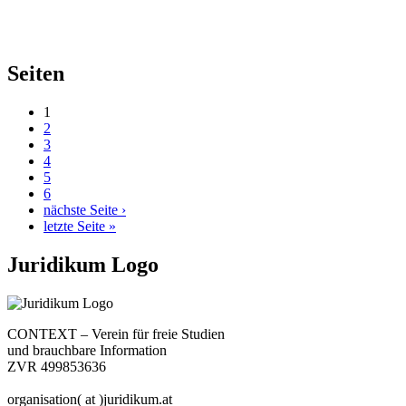
Seiten
1
2
3
4
5
6
nächste Seite ›
letzte Seite »
Juridikum Logo
CONTEXT – Verein für freie Studien
und brauchbare Information
ZVR 499853636
organisation( at )juridikum.at