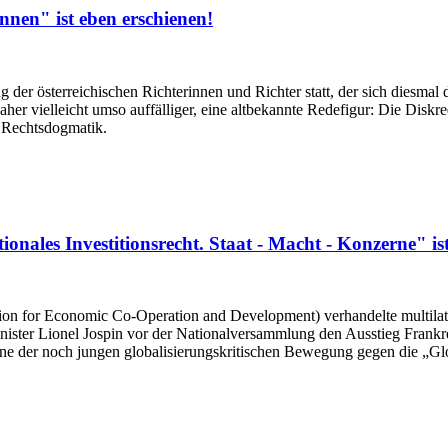
nen" ist eben erschienen!
 der österreichischen Richterinnen und Richter statt, der sich diesma
aher vielleicht umso auffälliger, eine altbekannte Redefigur: Die Dis
d Rechtsdogmatik.
nales Investitionsrecht. Staat - Macht - Konzerne" ist
ion for Economic Co-Operation and Development) verhandelte multilat
nister Lionel Jospin vor der Nationalversammlung den Ausstieg Frankr
der noch jungen globalisierungskritischen Bewegung gegen die „Glob