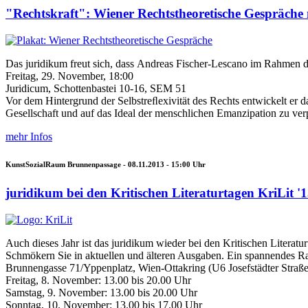
"Rechtskraft": Wiener Rechtstheoretische Gespräche
Das juridikum freut sich, dass Andreas Fischer-Lescano im Rahmen d
Freitag, 29. November, 18:00
Juridicum, Schottenbastei 10-16, SEM 51
Vor dem Hintergrund der Selbstreﬂexivität des Rechts entwickelt er d
Gesellschaft und auf das Ideal der menschlichen Emanzipation zu ve
mehr Infos
KunstSozialRaum Brunnenpassage -
08.11.2013 - 15:00
Uhr
juridikum bei den Kritischen Literaturtagen KriLit '
Auch dieses Jahr ist das juridikum wieder bei den Kritischen Literatu
Schmökern Sie in aktuellen und älteren Ausgaben. Ein spannendes R
Brunnengasse 71/Yppenplatz, Wien-Ottakring (U6 Josefstädter Straße
Freitag, 8. November: 13.00 bis 20.00 Uhr
Samstag, 9. November: 13.00 bis 20.00 Uhr
Sonntag, 10. November: 13.00 bis 17.00 Uhr