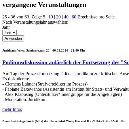
vergangene Veranstaltungen
25 - 36 von 63. Zeige
5
|
10
|
20
|
40
|
60
Ergebnisse pro Seite.
Nach Veranstaltungsjahr auswählen:
Jahr
Juridicum Wien, Seminarraum 20 -
06.05.2014 - 22:00
Uhr
Podiumsdiskussion anlässlich der Fortsetzung des "Sc
Am Tag der Prozessfortsetzung lädt das juridikum zur kritischen Aus
Es diskutieren:
- Clemens Lahner (Strafverteidiger im Prozess)
- Fabiane Baxewanos (Assistentin am Institut für Staats- und Verwalt
- Alex Klabusnig (Unterstützer*innengruppe für die Angeklagten)
- Moderation: Juridikum
mehr Infos
Neues Institutsgebäude (NIG) der Universität Wien, Hörsaal II -
28.04.2014 - 22:30
Uhr