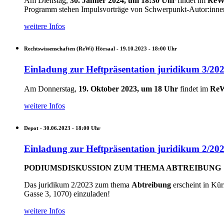
Am Dienstag,
30. Jänner 2024, um 18:30 Uhr
findet im
ReWi
Programm stehen Impulsvorträge von Schwerpunkt-Autor:innen 
weitere Infos
Rechtswissenschaften (ReWi) Hörsaal -
19.10.2023 - 18:00
Uhr
Einladung zur Heftpräsentation juridikum 3/20
Am Donnerstag,
19. Oktober 2023, um 18 Uhr
findet im
ReW
weitere Infos
Depot -
30.06.2023 - 18:00
Uhr
Einladung zur Heftpräsentation juridikum 2/20
PODIUMSDISKUSSION ZUM THEMA ABTREIBUNG
Das juridikum 2/2023 zum thema
Abtreibung
erscheint in Kü
Gasse 3, 1070) einzuladen!
weitere Infos