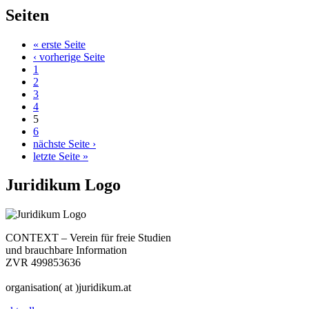
Seiten
« erste Seite
‹ vorherige Seite
1
2
3
4
5
6
nächste Seite ›
letzte Seite »
Juridikum Logo
CONTEXT – Verein für freie Studien
und brauchbare Information
ZVR 499853636
organisation( at )juridikum.at