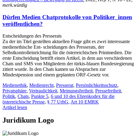
merk.würdig
Dürfen Medien Chatprotokolle von Politiker_innen
veröffentlichen?
Entscheidungen des Presserats
Zu der im Titel gestellten aktuellen Frage gibt es zwei interessante
medienethische Ent- scheidungen des Presserats, der
Selbstkontrolleinrichtung für die österreichischen Printmedien. Die
erste Entscheidung betrifft einen Artikel, in dem aus verschiedenen
Chats und SMS von Mitgliedern der türkis-blauen Bundesregierung
zitiert wurde. In den Chats kamen ua Absprachen zur
Mindestpension und einem geplanten ORF-Gesetz vor.
Medienethik
,
Medienrecht
,
Presserat
,
Persönlichkeitsschutz
,
Privatsphäre
,
Vertraulichkeit
,
Meinungsfreiheit
,
Pressefreiheit
,
Politik
,
Chats
,
Punkte 5
,
6 und 10 des Ehrenkodex für die
österreichische Presse
,
§ 77 UrhG
,
Art 10 EMRK
Artikel lesen
Juridikum Logo