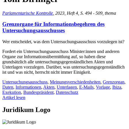
Parlamentarische Kontrolle
, 2023, Heft 4, S. 494 - 509, thema
Grenzorgane für Informationsbegehren des
Untersuchungsausschusses
Wer entscheidet, was dem Untersuchungsausschuss vorzulegen ist?
Fordert ein Untersuchungsausschuss Minister:innen und anderen
Organe zur Informationsübermittlung auf, so haben diese
grundsätzlich alle untersuchungsgegenständlichen Akten und
Unterlagen vorzulegen. Darüber, was untersuchungsgegenständlich
ist und was nicht, herrscht nicht immer Einigkeit.
Untersuchungsausschuss
,
Meinungsverschiedenheiten
,
Grenzorgan
,
Daten
,
Informationen
,
Akten
,
Unterlagen
,
E-Mails
,
Vorlage
,
Ibiza
,
Exekution
,
Bundespräsident
,
Datenschutz
Artikel lesen
Juridikum Logo