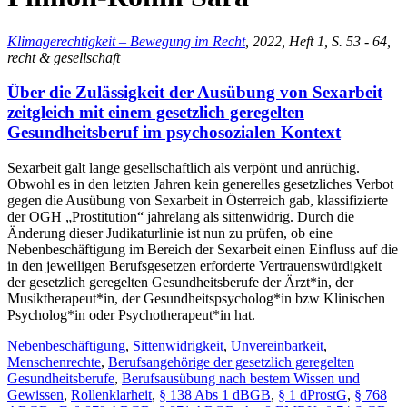
Klimagerechtigkeit – Bewegung im Recht
, 2022, Heft 1, S. 53 - 64,
recht & gesellschaft
Über die Zulässigkeit der Ausübung von Sexarbeit
zeitgleich mit einem gesetzlich geregelten
Gesundheitsberuf im psychosozialen Kontext
Sexarbeit galt lange gesellschaftlich als verpönt und anrüchig.
Obwohl es in den letzten Jahren kein generelles gesetzliches Verbot
gegen die Ausübung von Sexarbeit in Österreich gab, klassifizierte
der OGH „Prostitution“ jahrelang als sittenwidrig. Durch die
Änderung dieser Judikaturlinie ist nun zu prüfen, ob eine
Nebenbeschäftigung im Bereich der Sexarbeit einen Einfluss auf die
in den jeweiligen Berufsgesetzen erforderte Vertrauenswürdigkeit
der gesetzlich geregelten Gesundheitsberufe der Ärzt*in, der
Musiktherapeut*in, der Gesundheitspsycholog*in bzw Klinischen
Psycholog*in oder Psychotherapeut*in hat.
Nebenbeschäftigung
,
Sittenwidrigkeit
,
Unvereinbarkeit
,
Menschenrechte
,
Berufsangehörige der gesetzlich geregelten
Gesundheitsberufe
,
Berufsausübung nach bestem Wissen und
Gewissen
,
Rollenklarheit
,
§ 138 Abs 1 dBGB
,
§ 1 dProstG
,
§ 768