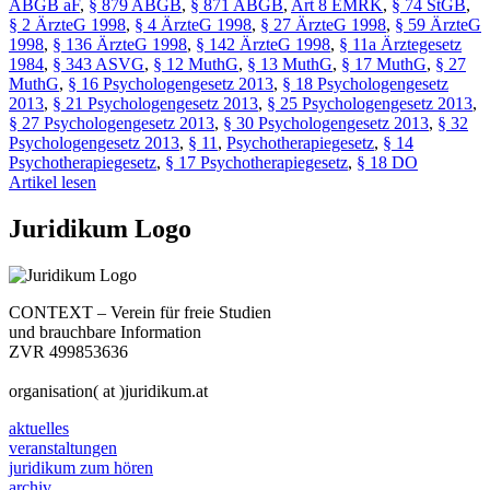
ABGB aF
,
§ 879 ABGB
,
§ 871 ABGB
,
Art 8 EMRK
,
§ 74 StGB
,
§ 2 ÄrzteG 1998
,
§ 4 ÄrzteG 1998
,
§ 27 ÄrzteG 1998
,
§ 59 ÄrzteG
1998
,
§ 136 ÄrzteG 1998
,
§ 142 ÄrzteG 1998
,
§ 11a Ärztegesetz
1984
,
§ 343 ASVG
,
§ 12 MuthG
,
§ 13 MuthG
,
§ 17 MuthG
,
§ 27
MuthG
,
§ 16 Psychologengesetz 2013
,
§ 18 Psychologengesetz
2013
,
§ 21 Psychologengesetz 2013
,
§ 25 Psychologengesetz 2013
,
§ 27 Psychologengesetz 2013
,
§ 30 Psychologengesetz 2013
,
§ 32
Psychologengesetz 2013
,
§ 11
,
Psychotherapiegesetz
,
§ 14
Psychotherapiegesetz
,
§ 17 Psychotherapiegesetz
,
§ 18 DO
Artikel lesen
Juridikum Logo
CONTEXT – Verein für freie Studien
und brauchbare Information
ZVR 499853636
organisation( at )juridikum.at
aktuelles
veranstaltungen
juridikum zum hören
archiv