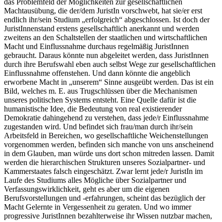
das Problemfeld der Möglichkeiten zur gesellschaftlichen
Machtausübung, die der/dem JuristIn vorschwebt, hat sie/er erst
endlich ihr/sein Studium „erfolgreich“ abgeschlossen. Ist doch der
JuristInnenstand erstens gesellschaftlich anerkannt und werden
zweitens an den Schaltstellen der staatlichen und wirtschaftlichen
Macht und Einflussnahme durchaus regelmäßig JuristInnen
gebraucht. Daraus könnte nun abgeleitet werden, dass JuristInnen
durch ihre Berufswahl eben auch selbst Wege zur gesellschaftlichen
Einflussnahme offenstehen. Und dann könnte die angeblich
erworbene Macht in „unserem“ Sinne ausgeübt werden. Das ist ein
Bild, welches m. E. aus Trugschlüssen über die Mechanismen
unseres politischen Systems entsteht. Eine Quelle dafür ist die
humanistische Idee, die Bedeutung von real existierender
Demokratie dahingehend zu verstehen, dass jede/r Einflussnahme
zugestanden wird. Und befindet sich frau/man durch ihr/sein
Arbeitsfeld in Bereichen, wo gesellschaftliche Weichenstellungen
vorgenommen werden, befinden sich manche von uns anscheinend
in dem Glauben, man würde uns dort schon mitreden lassen. Damit
werden die hierarchischen Strukturen unseres Sozialpartner- und
Kammerstaates falsch eingeschätzt. Zwar lernt jede/r JuristIn im
Laufe des Studiums alles Mögliche über Sozialpartner und
Verfassungswirklichkeit, geht es aber um die eigenen
Berufsvorstellungen und -erfahrungen, scheint das bezüglich der
Macht Gelernte in Vergessenheit zu geraten. Und wo immer
progressive JuristInnen bezahlterweise ihr Wissen nutzbar machen,