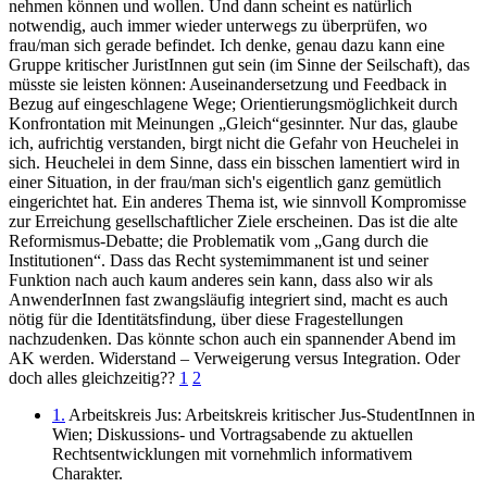
nehmen können und wollen. Und dann scheint es natürlich
notwendig, auch immer wieder unterwegs zu überprüfen, wo
frau/man sich gerade befindet. Ich denke, genau dazu kann eine
Gruppe kritischer JuristInnen gut sein (im Sinne der Seilschaft), das
müsste sie leisten können: Auseinandersetzung und Feedback in
Bezug auf eingeschlagene Wege; Orientierungsmöglichkeit durch
Konfrontation mit Meinungen „Gleich“gesinnter. Nur das, glaube
ich, aufrichtig verstanden, birgt nicht die Gefahr von Heuchelei in
sich. Heuchelei in dem Sinne, dass ein bisschen lamentiert wird in
einer Situation, in der frau/man sich's eigentlich ganz gemütlich
eingerichtet hat. Ein anderes Thema ist, wie sinnvoll Kompromisse
zur Erreichung gesellschaftlicher Ziele erscheinen. Das ist die alte
Reformismus-Debatte; die Problematik vom „Gang durch die
Institutionen“. Dass das Recht systemimmanent ist und seiner
Funktion nach auch kaum anderes sein kann, dass also wir als
AnwenderInnen fast zwangsläufig integriert sind, macht es auch
nötig für die Identitätsfindung, über diese Fragestellungen
nachzudenken. Das könnte schon auch ein spannender Abend im
AK werden. Widerstand – Verweigerung versus Integration. Oder
doch alles gleichzeitig??
1
2
1.
Arbeitskreis Jus: Arbeitskreis kritischer Jus-StudentInnen in
Wien; Diskussions- und Vortragsabende zu aktuellen
Rechtsentwicklungen mit vornehmlich informativem
Charakter.