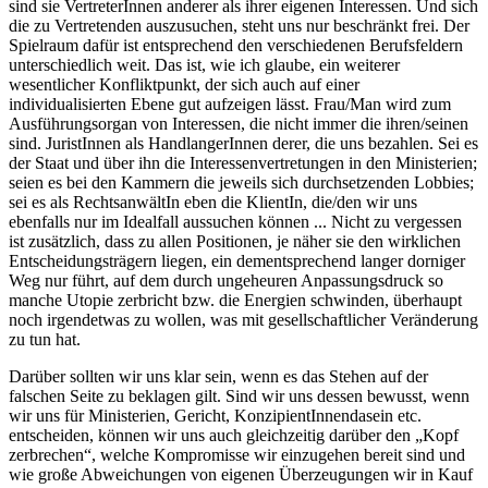
sind sie VertreterInnen anderer als ihrer eigenen Interessen. Und sich
die zu Vertretenden auszusuchen, steht uns nur beschränkt frei. Der
Spielraum dafür ist entsprechend den verschiedenen Berufsfeldern
unterschiedlich weit. Das ist, wie ich glaube, ein weiterer
wesentlicher Konfliktpunkt, der sich auch auf einer
individualisierten Ebene gut aufzeigen lässt. Frau/Man wird zum
Ausführungsorgan von Interessen, die nicht immer die ihren/seinen
sind. JuristInnen als HandlangerInnen derer, die uns bezahlen. Sei es
der Staat und über ihn die Interessenvertretungen in den Ministerien;
seien es bei den Kammern die jeweils sich durchsetzenden Lobbies;
sei es als RechtsanwältIn eben die KlientIn, die/den wir uns
ebenfalls nur im Idealfall aussuchen können ... Nicht zu vergessen
ist zusätzlich, dass zu allen Positionen, je näher sie den wirklichen
Entscheidungsträgern liegen, ein dementsprechend langer dorniger
Weg nur führt, auf dem durch ungeheuren Anpassungsdruck so
manche Utopie zerbricht bzw. die Energien schwinden, überhaupt
noch irgendetwas zu wollen, was mit gesellschaftlicher Veränderung
zu tun hat.
Darüber sollten wir uns klar sein, wenn es das Stehen auf der
falschen Seite zu beklagen gilt. Sind wir uns dessen bewusst, wenn
wir uns für Ministerien, Gericht, KonzipientInnendasein etc.
entscheiden, können wir uns auch gleichzeitig darüber den „Kopf
zerbrechen“, welche Kompromisse wir einzugehen bereit sind und
wie große Abweichungen von eigenen Überzeugungen wir in Kauf