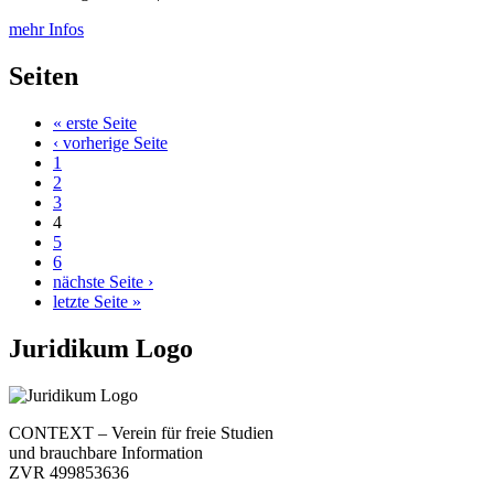
mehr Infos
Seiten
« erste Seite
‹ vorherige Seite
1
2
3
4
5
6
nächste Seite ›
letzte Seite »
Juridikum Logo
CONTEXT – Verein für freie Studien
und brauchbare Information
ZVR 499853636