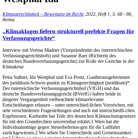
Klimagerechtigkeit – Bewegung im Recht
, 2022, Heft 1, S. 68 - 86,
thema
„Klimaklagen liefern strukturell perfekte Fragen für
Verfassungsgerichte“
Interview mit Verena Madner (Vizepräsidentin des österreichischen
Verfassungsgerichtshofs) und Susanne Baer (Richterin des
deutschen Bundesverfassungsgerichts) zur Rolle der Gerichte in der
Klimakrise
Petra Sußner, Ida Westphal und Eva Pentz, Gastherausgeberinnen
des juridikum-Schwer-punkts zu Klimagerechtigkeit (juridikum)*:
Der österreichische Verfassungsgerichtshof (VfGH) und das
deutsche Bundesverfassungsgericht (BVerfG) haben beide in
jüngerer Vergangenheit vielbeachtete klimarelevante
Entscheidungen erlassen – unter unterschied-lichen Vorzeichen, mit
sehr verschiedenen Fragestellungen und auch mit unterschiedli-chen
Ergebnissen. Karlsruhe hat Teile des deutschen Klimaschutzgesetzes
für mit den Grundrechten unvereinbar erklärt,1 Wien hat die
Individualanträge gegen Steuerbefreiun-gen für die Luftfahrt
zurückgewiesen.2 Wo sehen Sie Unterschiede und Gemeinsamkei-