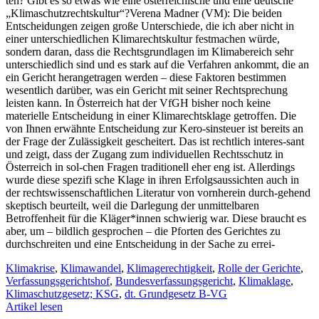
ten? Gibt es so etwas wie eine österreichische und eine deutsche
„Klimaschutzrechtskultur“?Verena Madner (VM): Die beiden
Entscheidungen zeigen große Unterschiede, die ich aber nicht in
einer unterschiedlichen Klimarechtskultur festmachen würde,
sondern daran, dass die Rechtsgrundlagen im Klimabereich sehr
unterschiedlich sind und es stark auf die Verfahren ankommt, die an
ein Gericht herangetragen werden – diese Faktoren bestimmen
wesentlich darüber, was ein Gericht mit seiner Rechtsprechung
leisten kann. In Österreich hat der VfGH bisher noch keine
materielle Entscheidung in einer Klimarechtsklage getroffen. Die
von Ihnen erwähnte Entscheidung zur Kero-sinsteuer ist bereits an
der Frage der Zulässigkeit gescheitert. Das ist rechtlich interes-sant
und zeigt, dass der Zugang zum individuellen Rechtsschutz in
Österreich in sol-chen Fragen traditionell eher eng ist. Allerdings
wurde diese spezifi sche Klage in ihren Erfolgsaussichten auch in
der rechtswissenschaftlichen Literatur von vornherein durch-gehend
skeptisch beurteilt, weil die Darlegung der unmittelbaren
Betroffenheit für die Kläger*innen schwierig war. Diese braucht es
aber, um – bildlich gesprochen – die Pforten des Gerichtes zu
durchschreiten und eine Entscheidung in der Sache zu errei-
Klimakrise
,
Klimawandel
,
Klimagerechtigkeit
,
Rolle der Gerichte
,
Verfassungsgerichtshof
,
Bundesverfassungsgericht
,
Klimaklage
,
Klimaschutzgesetz; KSG
,
dt. Grundgesetz B-VG
Artikel lesen