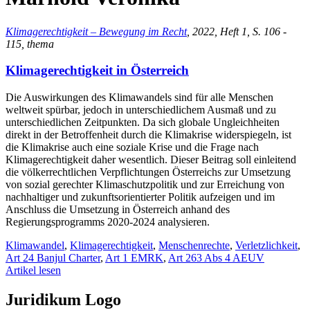
Klimagerechtigkeit – Bewegung im Recht
, 2022, Heft 1, S. 106 -
115, thema
Klimagerechtigkeit in Österreich
Die Auswirkungen des Klimawandels sind für alle Menschen
weltweit spürbar, jedoch in unterschiedlichem Ausmaß und zu
unterschiedlichen Zeitpunkten. Da sich globale Ungleichheiten
direkt in der Betroffenheit durch die Klimakrise widerspiegeln, ist
die Klimakrise auch eine soziale Krise und die Frage nach
Klimagerechtigkeit daher wesentlich. Dieser Beitrag soll einleitend
die völkerrechtlichen Verpflichtungen Österreichs zur Umsetzung
von sozial gerechter Klimaschutzpolitik und zur Erreichung von
nachhaltiger und zukunftsorientierter Politik aufzeigen und im
Anschluss die Umsetzung in Österreich anhand des
Regierungsprogramms 2020-2024 analysieren.
Klimawandel
,
Klimagerechtigkeit
,
Menschenrechte
,
Verletzlichkeit
,
Art 24 Banjul Charter
,
Art 1 EMRK
,
Art 263 Abs 4 AEUV
Artikel lesen
Juridikum Logo