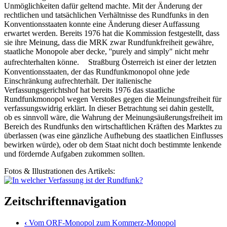
Unmöglichkeiten dafür geltend machte. Mit der Änderung der
rechtlichen und tatsächlichen Verhältnisse des Rundfunks in den
Konventionsstaaten konnte eine Änderung dieser Auffassung
erwartet werden. Bereits 1976 hat die Kommission festgestellt, dass
sie ihre Meinung, dass die MRK zwar Rundfunkfreiheit gewähre,
staatliche Monopole aber decke, ''purely and simply" nicht mehr
aufrechterhalten könne. Straßburg Österreich ist einer der letzten
Konventionsstaaten, der das Rundfunkmonopol ohne jede
Einschränkung aufrechterhält. Der italienische
Verfassungsgerichtshof hat bereits 1976 das staatliche
Rundfunkmonopol wegen Verstoßes gegen die Meinungsfreiheit für
verfassungswidrig erklärt. In dieser Betrachtung sei dahin gestellt,
ob es sinnvoll wäre, die Wahrung der Meinungsäußerungsfreiheit im
Bereich des Rundfunks den wirtschaftlichen Kräften des Marktes zu
überlassen (was eine gänzliche Aufhebung des staatlichen Einflusses
bewirken würde), oder ob dem Staat nicht doch bestimmte lenkende
und fördernde Aufgaben zukommen sollten.
Fotos & Illustrationen des Artikels:
Zeitschriftennavigation
‹
Vom ORF-Monopol zum Kommerz-Monopol