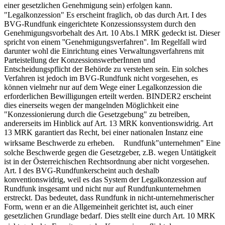
einer gesetzlichen Genehmigung sein) erfolgen kann.
"Legalkonzession" Es erscheint fraglich, ob das durch Art. I des
BVG-Rundfunk eingerichtete Konzessionssystem durch den
Genehmigungsvorbehalt des Art. 10 Abs.1 MRK gedeckt ist. Dieser
spricht von einem ''Genehmigungsverfahren''. Im Regelfall wird
darunter wohl die Einrichtung eines Verwaltungsverfahrens mit
Parteistellung der KonzessionswerberInnen und
Entscheidungspflicht der Behörde zu verstehen sein. Ein solches
Verfahren ist jedoch im BVG-Rundfunk nicht vorgesehen, es
können vielmehr nur auf dem Wege einer Legalkonzession die
erforderlichen Bewilligungen erteilt werden. BINDER2 erscheint
dies einerseits wegen der mangelnden Möglichkeit eine
"Konzessionierung durch die Gesetzgebung" zu betreiben,
andererseits im Hinblick auf Art. 13 MRK konventionswidrig. Art
13 MRK garantiert das Recht, bei einer nationalen Instanz eine
wirksame Beschwerde zu erheben. Rundfunk"unternehmen" Eine
solche Beschwerde gegen die Gesetzgeber, z.B. wegen Untätigkeit
ist in der Österreichischen Rechtsordnung aber nicht vorgesehen.
Art. I des BVG-Rundfunkerscheint auch deshalb
konventionswidrig, weil es das System der Legalkonzession auf
Rundfunk insgesamt und nicht nur auf Rundfunkunternehmen
erstreckt. Das bedeutet, dass Rundfunk in nicht-unternehmerischer
Form, wenn er an die Allgemeinheit gerichtet ist, auch einer
gesetzlichen Grundlage bedarf. Dies stellt eine durch Art. 10 MRK