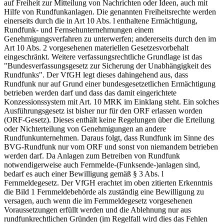
auf Freiheit zur Mitteilung von Nachrichten oder Ideen, auch mit
Hilfe von Rundfunkanlagen. Die genannten Freiheitsrechte werden
einerseits durch die in Art 10 Abs. l enthaltene Ermächtigung,
Rundfunk- und Fernsehunternehmungen einem
Genehmigungsverfahren zu unterwerfen; andererseits durch den im
Art 10 Abs. 2 vorgesehenen materiellen Gesetzesvorbehalt
eingeschränkt. Weitere verfassungsrechtliche Grundlage ist das
"Bundesverfassungsgesetz zur Sicherung der Unabhängigkeit des
Rundfunks". Der VfGH legt dieses dahingehend aus, dass
Rundfunk nur auf Grund einer bundesgesetzetlichen Ermächtigung
betrieben werden darf und dass das damit eingerichtete
Konzessionssystem mit Art. 10 MRK im Einklang steht. Ein solches
Ausführungsgesetz ist bisher nur für den ORF erlassen worden
(ORF-Gesetz). Dieses enthält keine Regelungen über die Erteilung
oder Nichterteilung von Genehmigungen an andere
Rundfunkunternehmen. Daraus folgt, dass Rundfunk im Sinne des
BVG-Rundfunk nur vom ORF und sonst von niemandem betrieben
werden darf. Da Anlagen zum Betreiben von Rundfunk
notwendigerweise auch Fernmelde-(Funksende-)anlagen sind,
bedarf es auch einer Bewilligung gemäß § 3 Abs. l
Fernmeldegesetz. Der VfGH erachtet im oben zitierten Erkenntnis
die Bild 1 Fernmeldebehörde als zuständig eine Bewilligung zu
versagen, auch wenn die im Fernmeldegesetz vorgesehenen
Voraussetzungen erfüllt werden und die Ablehnung nur aus
rundfunkrechtlichen Gründen (im Regelfall wird dies das Fehlen