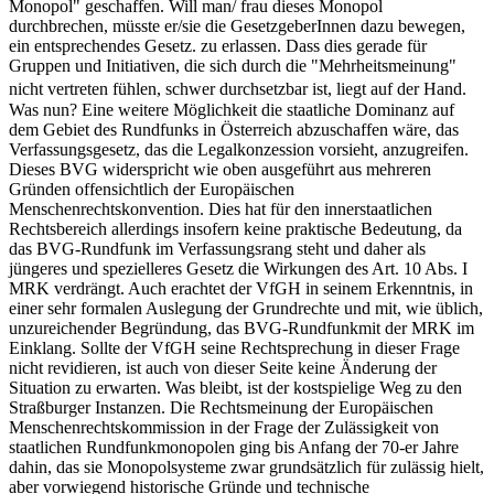
Monopol" geschaffen. Will man/ frau dieses Monopol
durchbrechen, müsste er/sie die GesetzgeberInnen dazu bewegen,
ein entsprechendes Gesetz. zu erlassen. Dass dies gerade für
Gruppen und Initiativen, die sich durch die "Mehrheitsmeinung"
nicht vertreten fühlen, schwer durchsetzbar ist, liegt auf der Hand.
Was nun? Eine weitere Möglichkeit die staatliche Dominanz auf
dem Gebiet des Rundfunks in Österreich abzuschaffen wäre, das
Verfassungsgesetz, das die Legalkonzession vorsieht, anzugreifen.
Dieses BVG widerspricht wie oben ausgeführt aus mehreren
Gründen offensichtlich der Europäischen
Menschenrechtskonvention. Dies hat für den innerstaatlichen
Rechtsbereich allerdings insofern keine praktische Bedeutung, da
das BVG-Rundfunk im Verfassungsrang steht und daher als
jüngeres und spezielleres Gesetz die Wirkungen des Art. 10 Abs. I
MRK verdrängt. Auch erachtet der VfGH in seinem Erkenntnis, in
einer sehr formalen Auslegung der Grundrechte und mit, wie üblich,
unzureichender Begründung, das BVG-Rundfunkmit der MRK im
Einklang. Sollte der VfGH seine Rechtsprechung in dieser Frage
nicht revidieren, ist auch von dieser Seite keine Änderung der
Situation zu erwarten. Was bleibt, ist der kostspielige Weg zu den
Straßburger Instanzen. Die Rechtsmeinung der Europäischen
Menschenrechtskommission in der Frage der Zulässigkeit von
staatlichen Rundfunkmonopolen ging bis Anfang der 70-er Jahre
dahin, das sie Monopolsysteme zwar grundsätzlich für zulässig hielt,
aber vorwiegend historische Gründe und technische