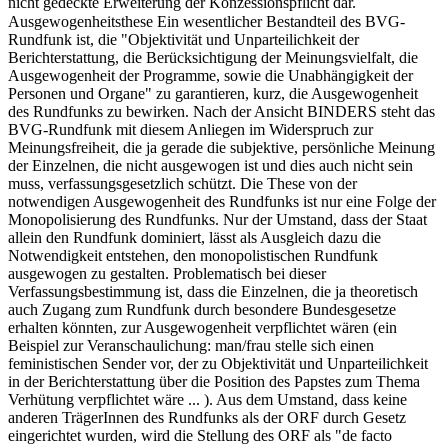
nicht gedeckte Erweiterung der Konzessionspflicht dar.
Ausgewogenheitsthese Ein wesentlicher Bestandteil des BVG-
Rundfunk ist, die "Objektivität und Unparteilichkeit der
Berichterstattung, die Berücksichtigung der Meinungsvielfalt, die
Ausgewogenheit der Programme, sowie die Unabhängigkeit der
Personen und Organe" zu garantieren, kurz, die Ausgewogenheit
des Rundfunks zu bewirken. Nach der Ansicht BINDERS steht das
BVG-Rundfunk mit diesem Anliegen im Widerspruch zur
Meinungsfreiheit, die ja gerade die subjektive, persönliche Meinung
der Einzelnen, die nicht ausgewogen ist und dies auch nicht sein
muss, verfassungsgesetzlich schützt. Die These von der
notwendigen Ausgewogenheit des Rundfunks ist nur eine Folge der
Monopolisierung des Rundfunks. Nur der Umstand, dass der Staat
allein den Rundfunk dominiert, lässt als Ausgleich dazu die
Notwendigkeit entstehen, den monopolistischen Rundfunk
ausgewogen zu gestalten. Problematisch bei dieser
Verfassungsbestimmung ist, dass die Einzelnen, die ja theoretisch
auch Zugang zum Rundfunk durch besondere Bundesgesetze
erhalten könnten, zur Ausgewogenheit verpflichtet wären (ein
Beispiel zur Veranschaulichung: man/frau stelle sich einen
feministischen Sender vor, der zu Objektivität und Unparteilichkeit
in der Berichterstattung über die Position des Papstes zum Thema
Verhütung verpflichtet wäre ... ). Aus dem Umstand, dass keine
anderen TrägerInnen des Rundfunks als der ORF durch Gesetz
eingerichtet wurden, wird die Stellung des ORF als "de facto