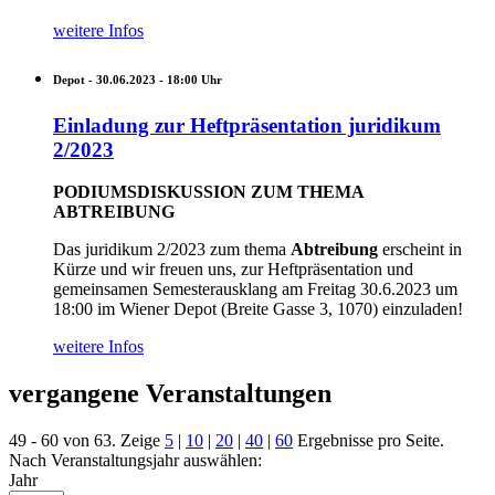
weitere Infos
Depot -
30.06.2023 - 18:00
Uhr
Einladung zur Heftpräsentation juridikum
2/2023
PODIUMSDISKUSSION ZUM THEMA
ABTREIBUNG
Das juridikum 2/2023 zum thema
Abtreibung
erscheint in
Kürze und wir freuen uns, zur Heftpräsentation und
gemeinsamen Semesterausklang am Freitag 30.6.2023 um
18:00 im Wiener Depot (Breite Gasse 3, 1070) einzuladen!
weitere Infos
vergangene Veranstaltungen
49 - 60 von 63. Zeige
5
|
10
|
20
|
40
|
60
Ergebnisse pro Seite.
Nach Veranstaltungsjahr auswählen:
Jahr