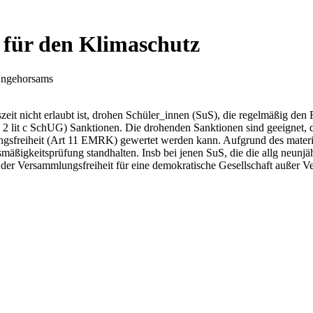
k für den Klimaschutz
 Ungehorsams
it nicht erlaubt ist, drohen Schüler_innen (SuS), die regelmäßig den 
2 lit c SchUG) Sanktionen. Die drohenden Sanktionen sind geeignet, d
mlungsfreiheit (Art 11 EMRK) gewertet werden kann. Aufgrund des materi
ßigkeitsprüfung standhalten. Insb bei jenen SuS, die die allg neunjähri
der Versammlungsfreiheit für eine demokratische Gesellschaft außer Ve