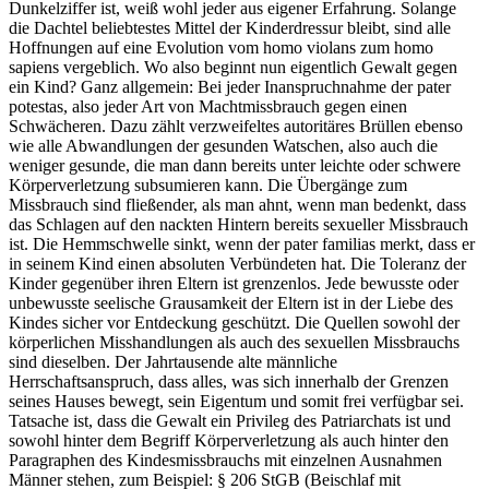
Dunkelziffer ist, weiß wohl jeder aus eigener Erfahrung. Solange
die Dachtel beliebtestes Mittel der Kinderdressur bleibt, sind alle
Hoffnungen auf eine Evolution vom homo violans zum homo
sapiens vergeblich. Wo also beginnt nun eigentlich Gewalt gegen
ein Kind? Ganz allgemein: Bei jeder Inanspruchnahme der pater
potestas, also jeder Art von Machtmissbrauch gegen einen
Schwächeren. Dazu zählt verzweifeltes autoritäres Brüllen ebenso
wie alle Abwandlungen der gesunden Watschen, also auch die
weniger gesunde, die man dann bereits unter leichte oder schwere
Körperverletzung subsumieren kann. Die Übergänge zum
Missbrauch sind fließender, als man ahnt, wenn man bedenkt, dass
das Schlagen auf den nackten Hintern bereits sexueller Missbrauch
ist. Die Hemmschwelle sinkt, wenn der pater familias merkt, dass er
in seinem Kind einen absoluten Verbündeten hat. Die Toleranz der
Kinder gegenüber ihren Eltern ist grenzenlos. Jede bewusste oder
unbewusste seelische Grausamkeit der Eltern ist in der Liebe des
Kindes sicher vor Entdeckung geschützt. Die Quellen sowohl der
körperlichen Misshandlungen als auch des sexuellen Missbrauchs
sind dieselben. Der Jahrtausende alte männliche
Herrschaftsanspruch, dass alles, was sich innerhalb der Grenzen
seines Hauses bewegt, sein Eigentum und somit frei verfügbar sei.
Tatsache ist, dass die Gewalt ein Privileg des Patriarchats ist und
sowohl hinter dem Begriff Körperverletzung als auch hinter den
Paragraphen des Kindesmissbrauchs mit einzelnen Ausnahmen
Männer stehen, zum Beispiel: § 206 StGB (Beischlaf mit