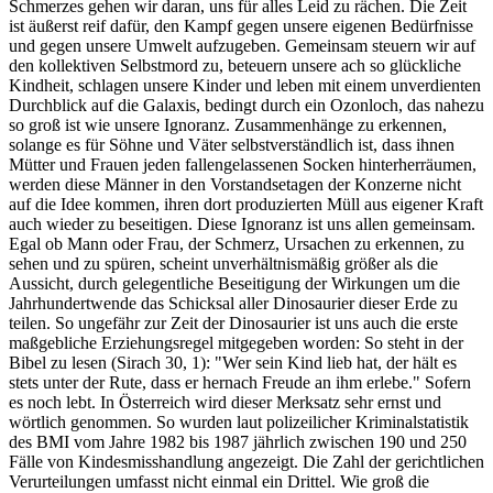
Schmerzes gehen wir daran, uns für alles Leid zu rächen. Die Zeit
ist äußerst reif dafür, den Kampf gegen unsere eigenen Bedürfnisse
und gegen unsere Umwelt aufzugeben. Gemeinsam steuern wir auf
den kollektiven Selbstmord zu, beteuern unsere ach so glückliche
Kindheit, schlagen unsere Kinder und leben mit einem unverdienten
Durchblick auf die Galaxis, bedingt durch ein Ozonloch, das nahezu
so groß ist wie unsere Ignoranz. Zusammenhänge zu erkennen,
solange es für Söhne und Väter selbstverständlich ist, dass ihnen
Mütter und Frauen jeden fallengelassenen Socken hinterherräumen,
werden diese Männer in den Vorstandsetagen der Konzerne nicht
auf die Idee kommen, ihren dort produzierten Müll aus eigener Kraft
auch wieder zu beseitigen. Diese Ignoranz ist uns allen gemeinsam.
Egal ob Mann oder Frau, der Schmerz, Ursachen zu erkennen, zu
sehen und zu spüren, scheint unverhältnismäßig größer als die
Aussicht, durch gelegentliche Beseitigung der Wirkungen um die
Jahrhundertwende das Schicksal aller Dinosaurier dieser Erde zu
teilen. So ungefähr zur Zeit der Dinosaurier ist uns auch die erste
maßgebliche Erziehungsregel mitgegeben worden: So steht in der
Bibel zu lesen (Sirach 30, 1): "Wer sein Kind lieb hat, der hält es
stets unter der Rute, dass er hernach Freude an ihm erlebe." Sofern
es noch lebt. In Österreich wird dieser Merksatz sehr ernst und
wörtlich genommen. So wurden laut polizeilicher Kriminalstatistik
des BMI vom Jahre 1982 bis 1987 jährlich zwischen 190 und 250
Fälle von Kindesmisshandlung angezeigt. Die Zahl der gerichtlichen
Verurteilungen umfasst nicht einmal ein Drittel. Wie groß die