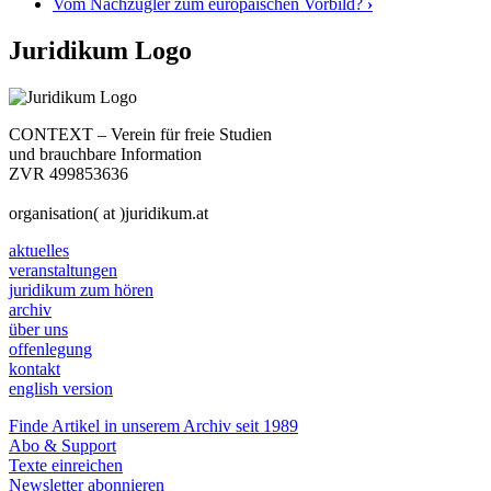
Vom Nachzügler zum europäischen Vorbild?
›
Juridikum Logo
CONTEXT – Verein für freie Studien
und brauchbare Information
ZVR 499853636
organisation( at )juridikum.at
aktuelles
veranstaltungen
juridikum zum hören
archiv
über uns
offenlegung
kontakt
english version
Finde Artikel in unserem Archiv seit 1989
Abo & Support
Texte einreichen
Newsletter abonnieren