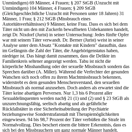
Unmündigen) 69 Männer, 4 Frauen; § 207 StGB (Unzucht mit
Unmündigen) 104 Männer, 4 Frauen; § 209 StGB
(Gleichgeschlechtliche Unzucht mit Personen unter 18 Jahren) 31
Männer, 1 Frau; § 212 StGB (Missbrauch eines
Autoritätsverhältnisses) 9 Männer, keine Frau. Dass es sich bei dem
Täter nicht um den mit Zuckerln bewaffneten Unbekannten handelt,
zeigt Dr. Nixdorf (Jurist) in seiner Untersuchung: Jedes fünfte Opfer
war mit seinem Täter verwandt. Dr. Berner (Jurist) weist in seiner
Analyse unter dem Absatz "Kontakte mit Kindern" daraufhin, dass
im Gefängnis die Zahl der Täter, die Angehörigenstatus haben,
niedriger ist. Das hängt damit zusammen, dass die Delikte im
Familienkreis seltener angezeigt werden. Tabu ist nicht die
körperliche Misshandlung oder der sexuelle Missbrauch sondern das
Sprechen darüber (A. Miller). Während die Verfechter der gesunden
Watschen sich noch offen zu ihrem Machtmissbrauch bekennen,
widerstrebt es dem gesunden Menschenverstand, den sexuellen
Missbrauch als normal anzusehen. Doch anders als erwartet sind die
Täter keine abartigen Perversen. Nur 1,3 bis 6 Prozent aller
Sexualdelinquenten werden nach§ 21 (1) und (2) und § 23 StGB als
unzurechnungsfähig, seelisch abartig und als gefährliche
Rückfallstäter in eine Sicherheitsabteilung der Psychiatrie
beziehungsweise Sonderstrafanstalt mit Therapiemöglichkeiten
eingewiesen. 94 bis 98,7 Prozent der Täter verbüßen die Strafe im
Normalvollzug. Dies beschert einem die bittere Erkenntnis, dass es
sich bei den Missbrauchern um ganz normale Männer handelt.