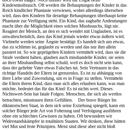
Kindesmissbrauch. Oft werden die Behauptungen der Kinder in das
Reich kindlicher Phantasie verwiesen, wobei allerdings übersehen
wird, dass den Kindern für derartige Behauptungen überhaupt keine
Phantasie zur Verfügung steht. Ein Kind, das zaghafte Andeutungen
macht über die Möglichkeit eines solchen Missbrauchs, lügt nie.
Reagiert der Mensch, an den es sich wendet mit Unglauben, ist es
unwahrscheinlich, dass das Kind jemals wieder etwas äußern wird.
Vielmehr werden seine Ängste bestätigt: Es handelt sich um etwas,
das zu schlimm ist, geglaubt zu werden und das nur ihm allein
passiert ist. So wie geprügelten Kindern vermittelt wird, dass sie die
Strafe verdient haben, glauben auch misshandelte Kinder, sie seien
an ihrer Misshandlung selbst schuld, weil es doch nicht sein kann,
dass der geliebte Vater etwas Falsches tut. Sein Vertrauen in das
richtige Handeln der Eltern ist grenzenlos. Es ist zu abhängig von
ihrer Liebe und Zuwendung, um es in Frage zu stellen. Vermitteln
die Eltern ihrem Kind, dass man sich alles erlauben kann, was man
möchte, bedeutet das für das Kind: Es ist nichts wert. Dieses
Nichtswert-Sein hat fatale Folgen. Menschen, die sich als wertlos
betrachten, misstrauen ihren Gefühlen. Der brave Bürger Im
diktatorischen Staat, in dem sich seine Erziehung spiegelt, kann ein
solcher Bürger jede Art von Folterung und Verfolgung ausführen
ohne ein schlechtes Gewissen zu haben. Oft bewundern wir
Widerstandskämpfer in totalitären Staaten. Wir denken, diese hätten
viel Mut und feste Prinzipien. Meist sind diese aber nicht bloß