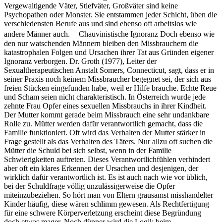
Vergewaltigende Väter, Stiefväter, Großväter sind keine
Psychopathen oder Monster. Sie entstammen jeder Schicht, üben die
verschiedensten Berufe aus und sind ebenso oft arbeitslos wie
andere Männer auch. Chauvinistische Ignoranz Doch ebenso wie
den nur watschenden Männern bleiben den Missbrauchern die
katastrophalen Folgen und Ursachen ihrer Tat aus Gründen eigener
Ignoranz verborgen. Dr. Groth (1977), Leiter der
Sexualtherapeutischen Anstalt Somers, Connecticut, sagt, dass er in
seiner Praxis noch keinem Missbraucher begegnet sei, der sich aus
freien Stücken eingefunden habe, weil er Hilfe brauche. Echte Reue
und Scham seien nicht charakteristisch. In Österreich wurde jede
zehnte Frau Opfer eines sexuellen Missbrauchs in ihrer Kindheit.
Der Mutter kommt gerade beim Missbrauch eine sehr undankbare
Rolle zu. Mütter werden dafür verantwortlich gemacht, dass die
Familie funktioniert. Oft wird das Verhalten der Mutter stärker in
Frage gestellt als das Verhalten des Täters. Nur allzu oft suchen die
Mütter die Schuld bei sich selbst, wenn in der Familie
Schwierigkeiten auftreten. Dieses Verantwortlichfühlen verhindert
aber oft ein klares Erkennen der Ursachen und desjenigen, der
wirklich dafür verantwortlich ist. Es ist auch nach wie vor üblich,
bei der Schuldfrage völlig unzulässigerweise die Opfer
miteinzubeziehen. So hört man von Eltern grausamst misshandelter
Kinder häufig, diese wären schlimm gewesen. Als Rechtfertigung
für eine schwere Körperverletzung erscheint diese Begründung
doch etwas mager. Noch dünner wird die Logik beim