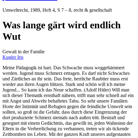
Umweltrecht
, 1989, Heft 4, S 7 – 8, recht & gesellschaft
Was lange gärt wird endlich
Wut
Gewalt in der Familie
Kugler Iris
Meine Pädagogik ist hart. Das Schwache muss weggehämmert
werden. Jugend muss Schmerz ertragen. Es darf nicht Schwaches
und Zärtliches an ihr sein. Das freie, herrliche Raubtier muss erst
wieder aus ihren Augen blitzen. Stark und schön will ich meine
Jugend... So kann ich das Neue schaffen. (Adolf Hitler) Will man
sich dieser Thematik ernsthaft nähern, trifft man sehr schnell auf ein
mit Angst und Abwehr behaftetes Tabu. So sehr unsere Familien
Horte der Intimität und Refugien gegen die feindliche Umwelt sein
sollten, so groß ist die Gefahr, dass durch diese Eingrenzung der
dort produzierte Schmerz niemals nach außen tritt. Bestraft und
gesegnet mit einem Gedächtnis, das gewillt ist, jeden Wahnsinn der
Eltern in die Verherrlichung zu verbannen, treten wir als tickende
Zeitbomben ins Leben. Mit der ganzen Kraft unseres aufgestauten