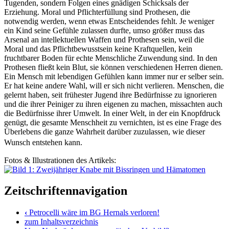
Tugenden, sondern Folgen eines gnädigen Schicksals der
Erziehung. Moral und Pflichterfüllung sind Prothesen, die
notwendig werden, wenn etwas Entscheidendes fehlt. Je weniger
ein Kind seine Gefühle zulassen durfte, umso größer muss das
Arsenal an intellektuellen Waffen und Prothesen sein, weil die
Moral und das Pflichtbewusstsein keine Kraftquellen, kein
fruchtbarer Boden für echte Menschliche Zuwendung sind. In den
Prothesen fließt kein Blut, sie können verschiedenen Herren dienen.
Ein Mensch mit lebendigen Gefühlen kann immer nur er selber sein.
Er hat keine andere Wahl, will er sich nicht verlieren. Menschen, die
gelernt haben, seit frühester Jugend ihre Bedürfnisse zu ignorieren
und die ihrer Peiniger zu ihren eigenen zu machen, missachten auch
die Bedürfnisse ihrer Umwelt. In einer Welt, in der ein Knopfdruck
genügt, die gesamte Menschheit zu vernichten, ist es eine Frage des
Überlebens die ganze Wahrheit darüber zuzulassen, wie dieser
Wunsch entstehen kann.
Fotos & Illustrationen des Artikels:
Zeitschriftennavigation
‹
Petrocelli wäre im BG Hernals verloren!
zum Inhaltsverzeichnis