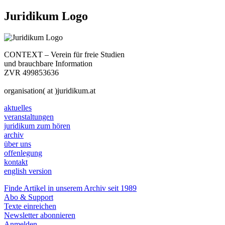
Juridikum Logo
CONTEXT – Verein für freie Studien
und brauchbare Information
ZVR 499853636
organisation( at )juridikum.at
aktuelles
veranstaltungen
juridikum zum hören
archiv
über uns
offenlegung
kontakt
english version
Finde Artikel in unserem Archiv seit 1989
Abo & Support
Texte einreichen
Newsletter abonnieren
Anmelden