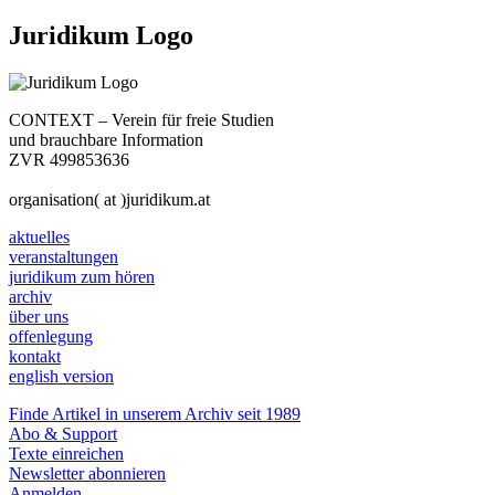
Juridikum Logo
CONTEXT – Verein für freie Studien
und brauchbare Information
ZVR 499853636
organisation( at )juridikum.at
aktuelles
veranstaltungen
juridikum zum hören
archiv
über uns
offenlegung
kontakt
english version
Finde Artikel in unserem Archiv seit 1989
Abo & Support
Texte einreichen
Newsletter abonnieren
Anmelden