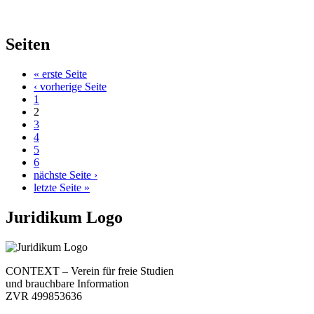
Seiten
« erste Seite
‹ vorherige Seite
1
2
3
4
5
6
nächste Seite ›
letzte Seite »
Juridikum Logo
CONTEXT – Verein für freie Studien
und brauchbare Information
ZVR 499853636