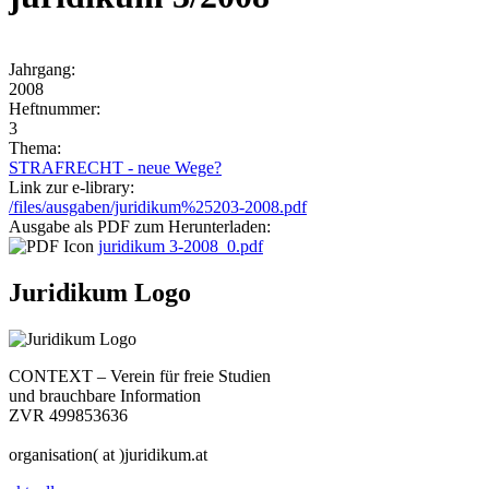
Jahrgang:
2008
Heftnummer:
3
Thema:
STRAFRECHT - neue Wege?
Link zur e-library:
/files/ausgaben/juridikum%25203-2008.pdf
Ausgabe als PDF zum Herunterladen:
juridikum 3-2008_0.pdf
Juridikum Logo
CONTEXT – Verein für freie Studien
und brauchbare Information
ZVR 499853636
organisation( at )juridikum.at