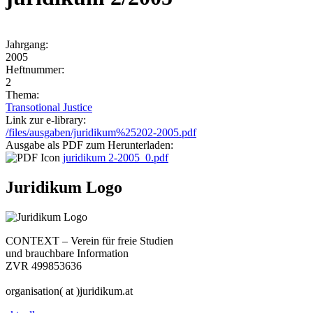
Jahrgang:
2005
Heftnummer:
2
Thema:
Transotional Justice
Link zur e-library:
/files/ausgaben/juridikum%25202-2005.pdf
Ausgabe als PDF zum Herunterladen:
juridikum 2-2005_0.pdf
Juridikum Logo
CONTEXT – Verein für freie Studien
und brauchbare Information
ZVR 499853636
organisation( at )juridikum.at