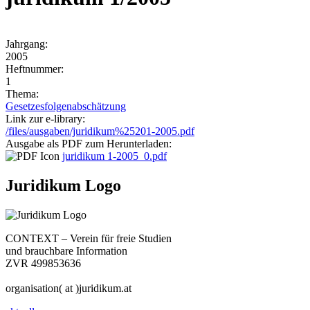
Jahrgang:
2005
Heftnummer:
1
Thema:
Gesetzesfolgenabschätzung
Link zur e-library:
/files/ausgaben/juridikum%25201-2005.pdf
Ausgabe als PDF zum Herunterladen:
juridikum 1-2005_0.pdf
Juridikum Logo
CONTEXT – Verein für freie Studien
und brauchbare Information
ZVR 499853636
organisation( at )juridikum.at