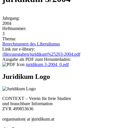
Jahrgang:
2004
Heftnummer:
3
Thema:
Berechnungen des Liberalismus
Link zur e-library:
/files/ausgaben/juridikum%25203-2004.pdf
Ausgabe als PDF zum Herunterladen:
juridikum 3-2004_0.pdf
Juridikum Logo
CONTEXT – Verein für freie Studien
und brauchbare Information
ZVR 499853636
organisation( at )juridikum.at