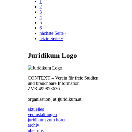
1
2
3
4
5
6
nächste Seite ›
letzte Seite »
Juridikum Logo
CONTEXT – Verein für freie Studien
und brauchbare Information
ZVR 499853636
organisation( at )juridikum.at
aktuelles
veranstaltungen
juridikum zum hören
archiv
über uns