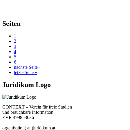
Seiten
1
2
3
4
5
6
nächste Seite ›
letzte Seite »
Juridikum Logo
CONTEXT – Verein für freie Studien
und brauchbare Information
ZVR 499853636
organisation( at )juridikum.at