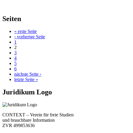
Seiten
« erste Seite
‹ vorherige Seite
1
2
3
4
5
6
nächste Seite ›
letzte Seite »
Juridikum Logo
CONTEXT – Verein für freie Studien
und brauchbare Information
ZVR 499853636