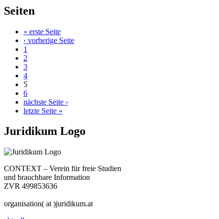
Seiten
« erste Seite
‹ vorherige Seite
1
2
3
4
5
6
nächste Seite ›
letzte Seite »
Juridikum Logo
CONTEXT – Verein für freie Studien
und brauchbare Information
ZVR 499853636
organisation( at )juridikum.at