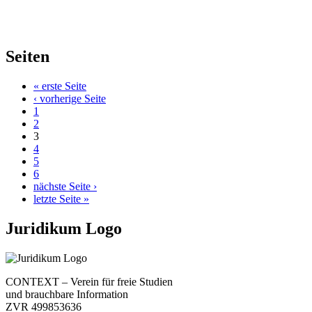
Seiten
« erste Seite
‹ vorherige Seite
1
2
3
4
5
6
nächste Seite ›
letzte Seite »
Juridikum Logo
CONTEXT – Verein für freie Studien
und brauchbare Information
ZVR 499853636