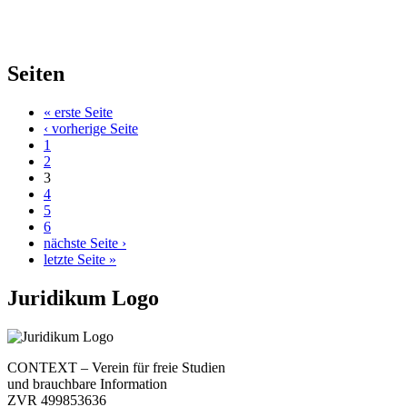
Seiten
« erste Seite
‹ vorherige Seite
1
2
3
4
5
6
nächste Seite ›
letzte Seite »
Juridikum Logo
CONTEXT – Verein für freie Studien
und brauchbare Information
ZVR 499853636