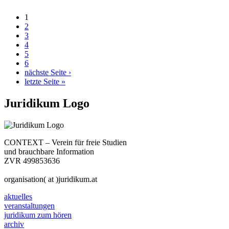
1
2
3
4
5
6
nächste Seite ›
letzte Seite »
Juridikum Logo
CONTEXT – Verein für freie Studien
und brauchbare Information
ZVR 499853636
organisation( at )juridikum.at
aktuelles
veranstaltungen
juridikum zum hören
archiv