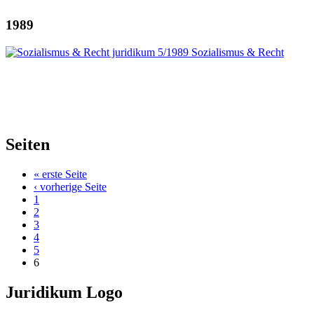
1989
Seiten
« erste Seite
‹ vorherige Seite
1
2
3
4
5
6
Juridikum Logo