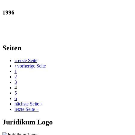
1996
Seiten
« erste Seite
‹ vorherige Seite
1
2
3
4
5
6
nächste Seite ›
letzte Seite »
Juridikum Logo