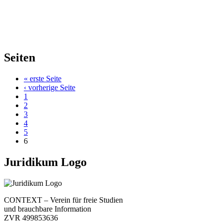
Seiten
« erste Seite
‹ vorherige Seite
1
2
3
4
5
6
Juridikum Logo
CONTEXT – Verein für freie Studien
und brauchbare Information
ZVR 499853636