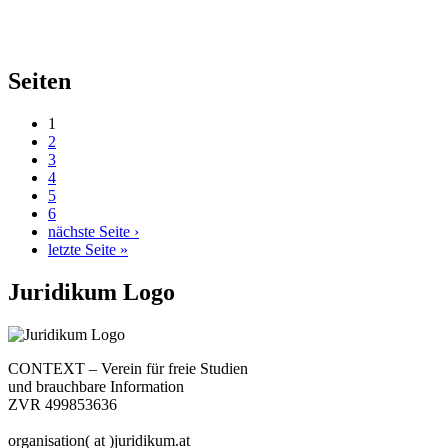
Seiten
1
2
3
4
5
6
nächste Seite ›
letzte Seite »
Juridikum Logo
CONTEXT – Verein für freie Studien
und brauchbare Information
ZVR 499853636
organisation( at )juridikum.at