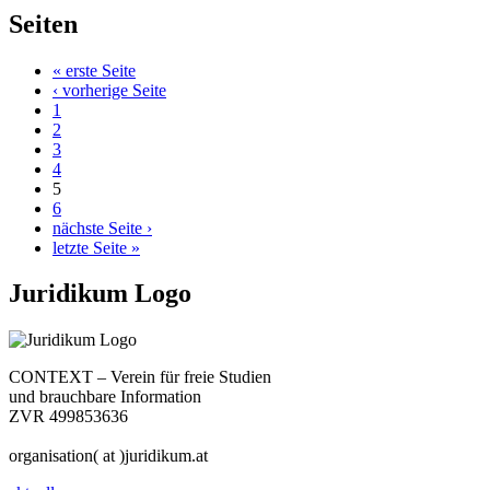
Seiten
« erste Seite
‹ vorherige Seite
1
2
3
4
5
6
nächste Seite ›
letzte Seite »
Juridikum Logo
CONTEXT – Verein für freie Studien
und brauchbare Information
ZVR 499853636
organisation( at )juridikum.at